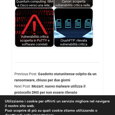
Quantum computing: IBM
Canon: scoperta
e Cisco verso una rete…
vulnerabilità critica nelle…
Vulnerabilità critica
scoperta in PuTTY e
CrushFTP: rilevata
software correlati
vulnerabilità critica
Previous Post:
Gasdotto statunitense colpito da un
ransomware, chiuso per due giorni
Next Post:
Mozart: nuovo malware utilizza il
protocollo DNS per non essere rilevato
Utilizziamo i cookie per offrirti un servizio migliore nel navigare
il nostro sito web.
Puoi scoprire di più su quali cookie stiamo utilizzando o