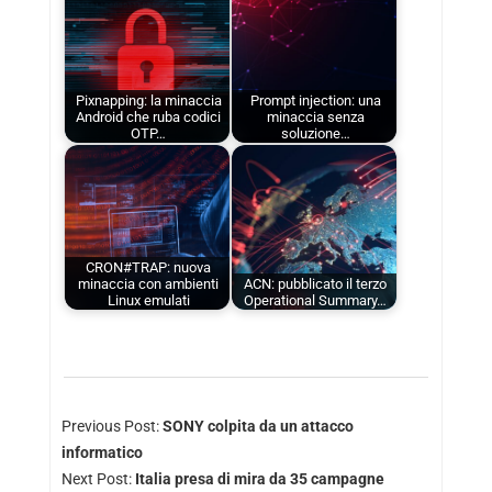
Pixnapping: la minaccia
Prompt injection: una
Android che ruba codici
minaccia senza
OTP…
soluzione…
CRON#TRAP: nuova
minaccia con ambienti
ACN: pubblicato il terzo
Linux emulati
Operational Summary…
Previous Post:
SONY colpita da un attacco
informatico
Next Post:
Italia presa di mira da 35 campagne