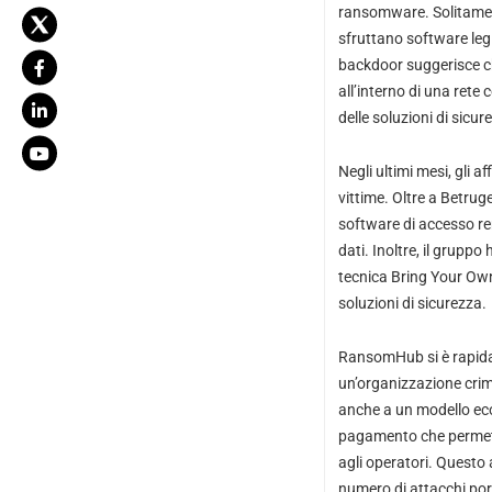
ransomware. Solitament
sfruttano software legit
backdoor suggerisce che
all’interno di una rete
delle soluzioni di sicur
Negli ultimi mesi, gli 
vittime. Oltre a Betru
software di accesso r
dati. Inoltre, il grupp
tecnica Bring Your Own 
soluzioni di sicurezza.
RansomHub si è rapida
un’organizzazione crim
anche a un modello eco
pagamento che permette 
agli operatori. Questo 
numero di attacchi por