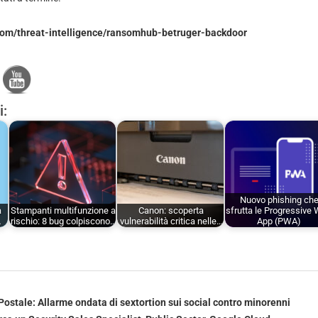
.com/threat-intelligence/ransomhub-betruger-backdoor
i:
Nuovo phishing ch
a
Stampanti multifunzione a
Canon: scoperta
sfrutta le Progressive
…
rischio: 8 bug colpiscono…
vulnerabilità critica nelle…
App (PWA)
Postale: Allarme ondata di sextortion sui social contro minorenni