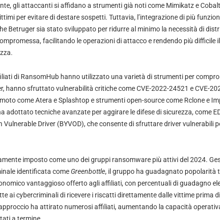
e, gli attaccanti si affidano a strumenti già noti come Mimikatz e Cobalt
timi per evitare di destare sospetti. Tuttavia, l’integrazione di più funzion
 Betruger sia stato sviluppato per ridurre al minimo la necessità di distr
 compromessa, facilitando le operazioni di attacco e rendendo più difficile 
ezza.
affiliati di RansomHub hanno utilizzato una varietà di strumenti per comprom
ger, hanno sfruttato vulnerabilità critiche come CVE-2022-24521 e CVE-202
emoto come Atera e Splashtop e strumenti open-source come Rclone e Impa
o ha adottato tecniche avanzate per aggirare le difese di sicurezza, come EDR
Vulnerable Driver (BYVOD), che consente di sfruttare driver vulnerabili pe
mente imposto come uno dei gruppi ransomware più attivi del 2024. Ges
inale identificata come
Greenbottle
, il gruppo ha guadagnato popolarità tra
nomico vantaggioso offerto agli affiliati, con percentuali di guadagno el
ai cybercriminali di ricevere i riscatti direttamente dalle vittime prima di
approccio ha attirato numerosi affiliati, aumentando la capacità operativa
tati a termine.