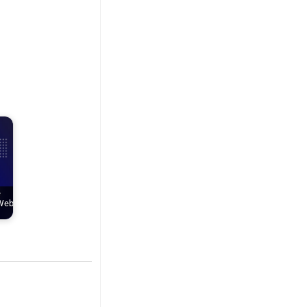
e
 Web