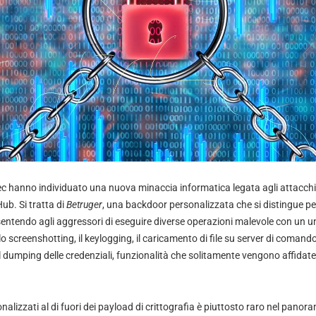
tec hanno individuato una nuova minaccia informatica legata agli attacch
. Si tratta di
Betruger
, una backdoor personalizzata che si distingue pe
sentendo agli aggressori di eseguire diverse operazioni malevole con un u
o screenshotting, il keylogging, il caricamento di file su server di comando 
il dumping delle credenziali, funzionalità che solitamente vengono affidate
alizzati al di fuori dei payload di crittografia è piuttosto raro nel panor