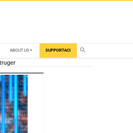
ABOUT US
SUPPORTACI
TY
truger