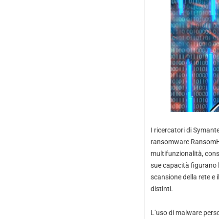
I ricercatori di Syman
ransomware RansomHub
multifunzionalità, con
sue capacità figurano l
scansione della rete e 
distinti.
L’uso di malware person