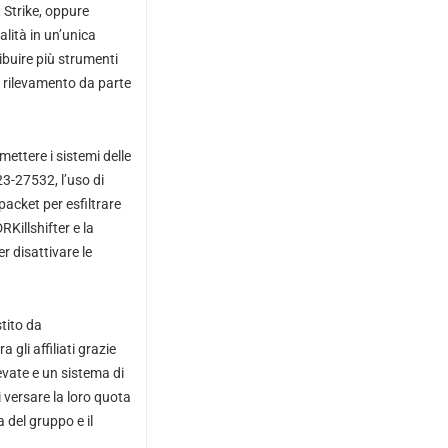
 Strike, oppure
alità in un’unica
ibuire più strumenti
il rilevamento da parte
ettere i sistemi delle
3-27532, l’uso di
cket per esfiltrare
Killshifter e la
r disattivare le
tito da
 gli affiliati grazie
evate e un sistema di
 versare la loro quota
 del gruppo e il