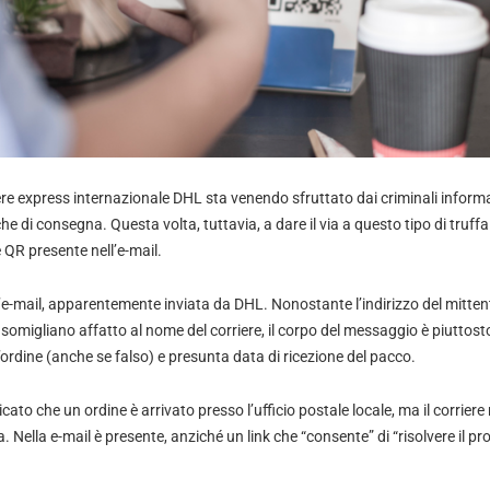
riere express internazionale DHL sta venendo sfruttato dai criminali informa
e di consegna. Questa volta, tuttavia, a dare il via a questo tipo di truffa no
 QR presente nell’e-mail.
’e-mail, apparentemente inviata da DHL. Nonostante l’indirizzo del mittent
somigliano affatto al nome del corriere, il corpo del messaggio è piuttost
ordine (anche se falso) e presunta data di ricezione del pacco.
ato che un ordine è arrivato presso l’ufficio postale locale, ma il corriere 
 Nella e-mail è presente, anziché un link che “consente” di “risolvere il p