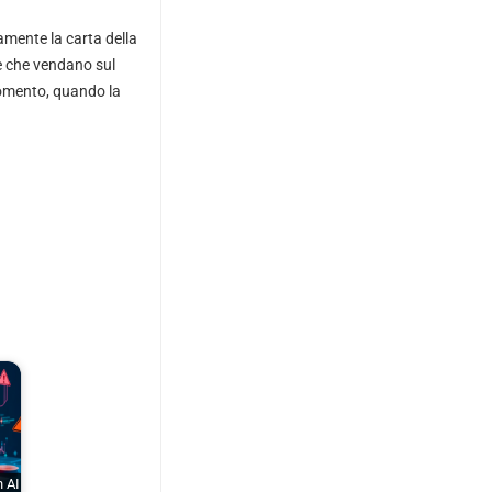
amente la carta della
le che vendano sul
momento, quando la
n AI