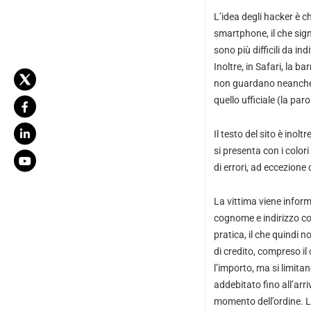
L’idea degli hacker è c
smartphone, il che signi
sono più difficili da in
Inoltre, in Safari, la b
non guardano neanche. Q
quello ufficiale (la 
Il testo del sito è inolt
si presenta con i colori
di errori, ad eccezione d
La vittima viene inform
cognome e indirizzo con
pratica, il che quindi 
di credito, compreso il
l’importo, ma si limita
addebitato fino all’arri
momento dell’ordine. La