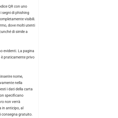
codice QR con uno
 i segni di phishing
completamente visibili.
hermo, dove molti utenti
cunché di simile a
meno evidenti. La pagina
to è praticamente privo
 inserire nome,
tivamente nella
sti i dati della carta
non specificano
aro non verrà
 in anticipo, al
 di consegna gratuito.