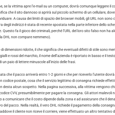
he, se la vittima apre l’e-mail su un computer, dovrà comunque leggere il 
fica che il sito dannoso si aprirà sul piccolo schermo di un cellulare, dove
dividuare. A causa dei limiti di spazio dei browser mobili, gli URL non sono 
arra degli indirizzi è stata di recente spostata nella parte inferiore dello sc
uesto fa il gioco dei criminali, perché l’URL del loro sito falso non ha al
parola DHL non compare nemmeno).
re di dimensioni ridotte, il che significa che eventuali difetti di stile sono 
 gialli e rossi del marchio, il nome dell’azienda è riportato in basso e il tes
i un paio di lettere minuscole all’inizio delle frasi.
ata che il pacco arriverà entro 1-2 giorni e che per riceverlo l’utente dovrà
 codice postale, cosa che il servizio legittimo di consegna richiede effet
non desta alcun sospetto. Nella pagina successiva, alla vittima vengono chie
 codice CVV, presumibilmente per pagare la consegna. Gli attori malevoli 
no a comunicare che il costo dipende dalla zona e ad assicurare che il den
vo del pacco. Nella realtà, il vero DHL richiede il pagamento della consegna
ddove il cliente non riceve il corriere, viene effettuato un altro tentativo