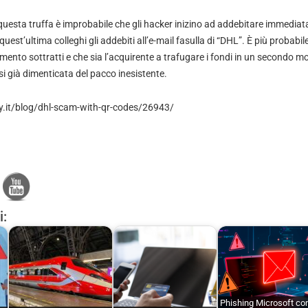
 questa truffa è improbabile che gli hacker inizino ad addebitare immediat
quest’ultima colleghi gli addebiti all’e-mail fasulla di “DHL”. È più probabi
amento sottratti e che sia l’acquirente a trafugare i fondi in un secondo 
i già dimenticata del pacco inesistente.
.it/blog/dhl-scam-with-qr-codes/26943/
i:
Phishing Microsoft co