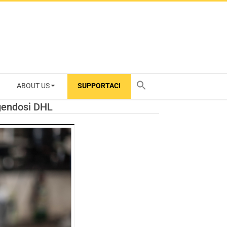
ABOUT US
SUPPORTACI
TY
ingendosi DHL