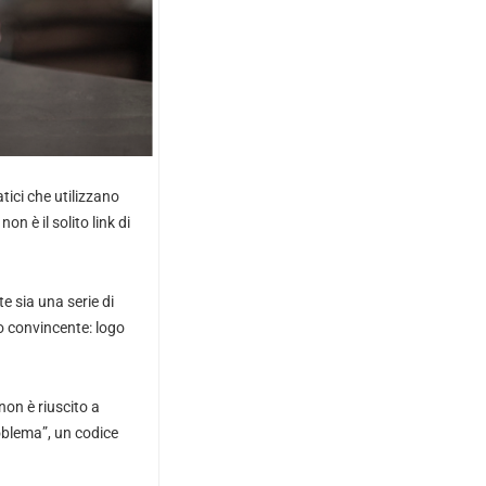
tici che utilizzano
n è il solito link di
e sia una serie di
o convincente: logo
non è riuscito a
roblema”, un codice