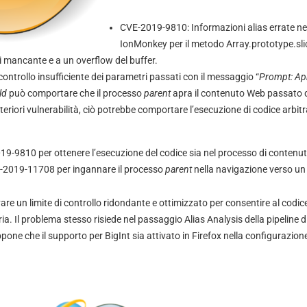
CVE-2019-9810: Informazioni alias errate ne
IonMonkey per il metodo Array.prototype.sl
ti mancante e a un overflow del buffer.
ontrollo insufficiente dei parametri passati con il messaggio “
Prompt: Ap
ld
può comportare che il processo
parent
apra il contenuto Web passato
eriori vulnerabilità, ciò potrebbe comportare l’esecuzione di codice arbit
2019-9810 per ottenere l’esecuzione del codice sia nel processo di contenut
-2019-11708 per ingannare il processo
parent
nella navigazione verso un 
vare un limite di controllo ridondante e ottimizzato per consentire al codic
. Il problema stesso risiede nel passaggio Alias Analysis della pipeline d
pone che il supporto per BigInt sia attivato in Firefox nella configurazion