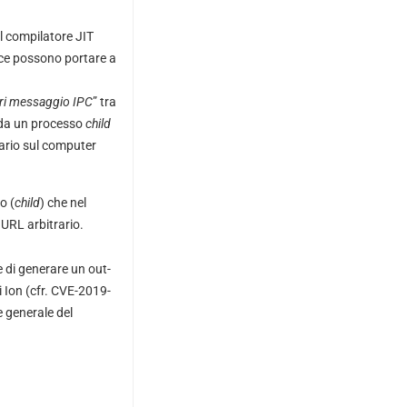
l compilatore JIT
ice possono portare a
ri messaggio IPC
” tra
 da un processo
child
rario sul computer
o (
child
) che nel
URL arbitrario.
e di generare un out-
i Ion (cfr. CVE-2019-
e generale del