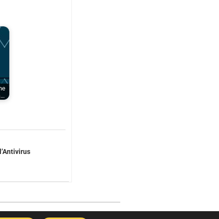
ne
a…
’Antivirus