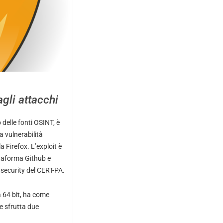
agli attacchi
 delle fonti OSINT, è
a vulnerabilità
a Firefox. L’exploit è
ttaforma Github e
 security del CERT-PA.
 64 bit, ha come
 e sfrutta due