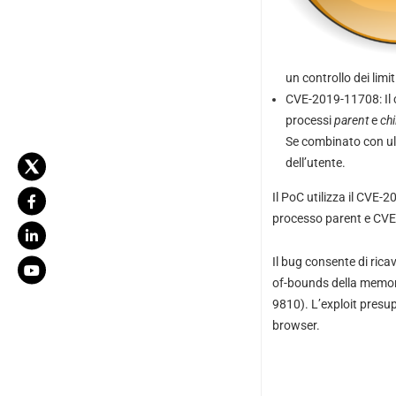
un controllo dei limi
CVE-2019-11708: Il c
processi
parent
e
chi
Se combinato con ult
dell’utente.
Il PoC utilizza il CVE-
processo parent e CVE
Il bug consente di rica
of-bounds della memoria
9810). L’exploit presup
browser.