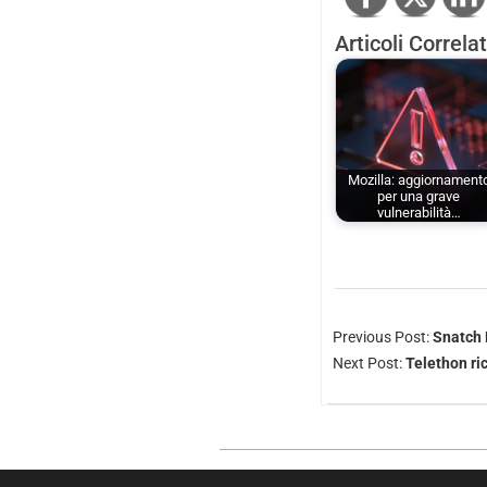
Articoli Correlat
Mozilla: aggiornament
per una grave
vulnerabilità…
Previous Post:
Snatch 
Next Post:
Telethon ri