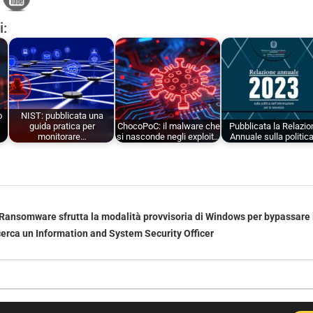
i:
o
NIST: pubblicata una
guida pratica per
ChocoPoC: il malware che
Pubblicata la Relazio
monitorare…
si nasconde negli exploit…
Annuale sulla politic
Ransomware sfrutta la modalità provvisoria di Windows per bypassare l
cerca un Information and System Security Officer