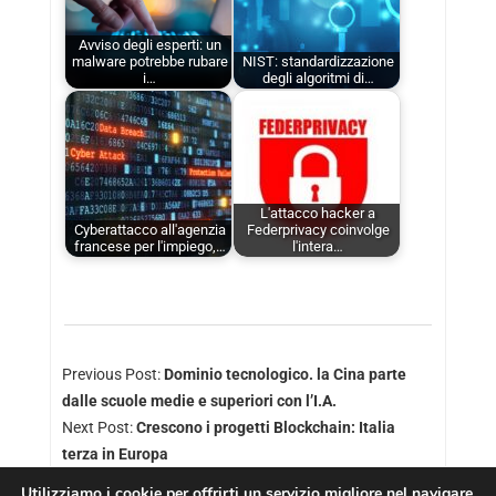
Avviso degli esperti: un
malware potrebbe rubare
NIST: standardizzazione
i…
degli algoritmi di…
L'attacco hacker a
Cyberattacco all'agenzia
Federprivacy coinvolge
francese per l'impiego,…
l'intera…
Previous Post:
Dominio tecnologico. la Cina parte
dalle scuole medie e superiori con l’I.A.
Next Post:
Crescono i progetti Blockchain: Italia
terza in Europa
Utilizziamo i cookie per offrirti un servizio migliore nel navigare