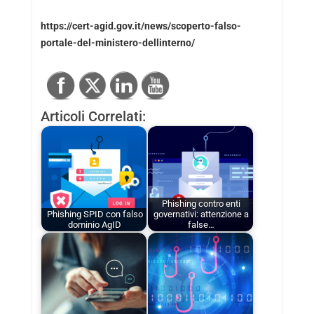
https://cert-agid.gov.it/news/scoperto-falso-
portale-del-ministero-dellinterno/
Articoli Correlati:
Phishing contro enti
Phishing SPID con falso
governativi: attenzione a
dominio AgID
false…