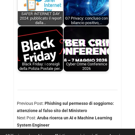
SAFER INTERNET DAY
2024: pubblicato il report
G7 Privacy: concluso con
dalla…
bilancio positivo,…
Black Friday: i consigli
Cyber Crime Conference
della Polizia Postale per…
2026
Previous Post:
Phishing sul permesso di soggiorno:
attenzione al falso sito del Ministero
Next Post:
Aruba ricerca un AI e Machine Learning
System Engineer