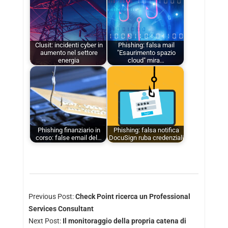
Clusit: incidenti cyber in
Phishing: falsa mail
aumento nel settore
"Esaurimento spazio
energia
cloud" mira…
Phishing finanziario in
Phishing: falsa notifica
corso: false email del…
DocuSign ruba credenziali
Previous Post:
Check Point ricerca un Professional
Services Consultant
Next Post:
Il monitoraggio della propria catena di