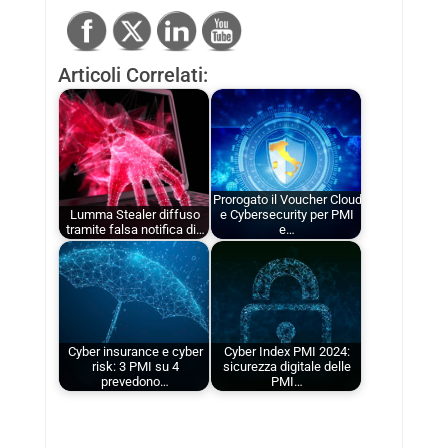
Articoli Correlati:
Prorogato il Voucher Cloud
Lumma Stealer diffuso
e Cybersecurity per PMI
tramite falsa notifica di…
e…
Cyber insurance e cyber
Cyber Index PMI 2024:
risk: 3 PMI su 4
sicurezza digitale delle
prevedono…
PMI…