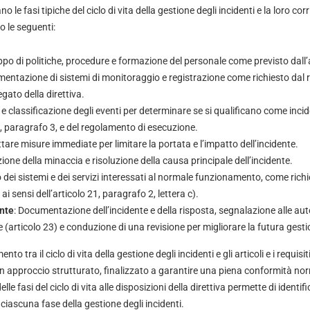
ano le fasi tipiche del ciclo di vita della gestione degli incidenti e la loro c
o le seguenti:
uppo di politiche, procedure e formazione del personale come previsto dall’
mentazione di sistemi di monitoraggio e registrazione come richiesto dal
egato della direttiva.
e classificazione degli eventi per determinare se si qualificano come inciden
3, paragrafo 3, e del regolamento di esecuzione.
ttare misure immediate per limitare la portata e l’impatto dell’incidente.
ione della minaccia e risoluzione della causa principale dell’incidente.
no dei sistemi e dei servizi interessati al normale funzionamento, come richi
ai sensi dell’articolo 21, paragrafo 2, lettera c).
ente
: Documentazione dell’incidente e della risposta, segnalazione alle auto
(articolo 23) e conduzione di una revisione per migliorare la futura gestio
o tra il ciclo di vita della gestione degli incidenti e gli articoli e i requisit
n approccio strutturato, finalizzato a garantire una piena conformità no
le fasi del ciclo di vita alle disposizioni della direttiva permette di identifi
 ciascuna fase della gestione degli incidenti.