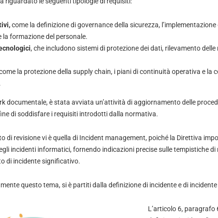
a riguardato le seguenti tipologie di requisiti:
ivi,
come la definizione di governance della sicurezza, l’implementazione d
 e la formazione del personale.
tecnologici
, che includono sistemi di protezione dei dati, rilevamento dell
come la protezione della supply chain, i piani di continuità operativa e la 
.
 documentale, è stata avviata un’attività di aggiornamento delle procedur
ine di soddisfare i requisiti introdotti dalla normativa.
o di revisione vi è quella di Incident management, poiché la Direttiva impon
li incidenti informatici, fornendo indicazioni precise sulle tempistiche di 
o di incidente significativo.
ente questo tema, si è partiti dalla definizione di incidente e di incidente 
L’articolo 6, paragrafo 