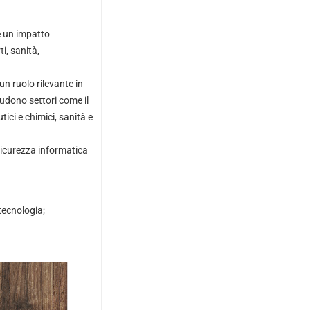
e un impatto
i, sanità,
un ruolo rilevante in
udono settori come il
tici e chimici, sanità e
 sicurezza informatica
 tecnologia;