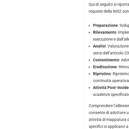
Qui di seguito si riport
requisiti della NIS2 son
Preparazione
: Svil
Rilevamento
: Imple
esecuzione e dall’all
Analisi
: Valutazione 
sensi dell’articolo 2
Contenimento
: Ado
Eradicazione
: Rimoz
Ripristino
: Ripristi
continuità operativa 
Attività Post-Incid
scadenze specificate 
Comprendere l’allineament
consente di adottare u
attività di mappatura del
specifici si applicano a