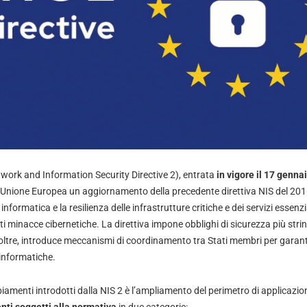
work and Information Security Directive 2), entrata
in vigore il 17 genna
l’Unione Europea un aggiornamento della precedente direttiva NIS del 201
nformatica e la resilienza delle infrastrutture critiche e dei servizi essenzia
nti minacce cibernetiche. La direttiva impone obblighi di sicurezza più str
Inoltre, introduce meccanismi di coordinamento tra Stati membri per garant
informatiche.
iamenti introdotti dalla NIS 2 è l’ampliamento del perimetro di applicazio