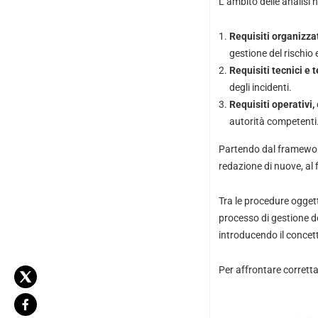
L’ambito delle analisi h
Requisiti organizzat
gestione del rischio
Requisiti tecnici e 
degli incidenti.
Requisiti operativi,
autorità competenti
Partendo dal framework
redazione di nuove, al f
Tra le procedure oggett
processo di gestione deg
introducendo il concett
Per affrontare correttam