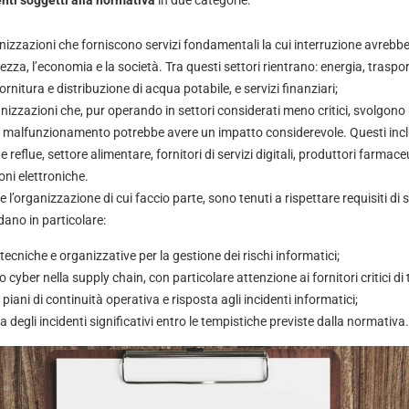
enti
soggetti alla normativa
in due categorie:
anizzazioni che forniscono servizi fondamentali la cui interruzione avrebb
rezza, l’economia e la società. Tra questi settori rientrano: energia, trasport
fornitura e distribuzione di acqua potabile, e servizi finanziari;
anizzazioni che, pur operando in settori considerati meno critici, svolgono 
 cui malfunzionamento potrebbe avere un impatto considerevole. Questi incl
reflue, settore alimentare, fornitori di servizi digitali, produttori farmaceu
oni elettroniche.
e l’organizzazione di cui faccio parte, sono tenuti a rispettare requisiti di
dano in particolare:
tecniche e organizzative per la gestione dei rischi informatici;
io cyber nella supply chain, con particolare attenzione ai fornitori critici di
 piani di continuità operativa e risposta agli incidenti informatici;
a degli incidenti significativi entro le tempistiche previste dalla normativa.