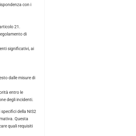
orrispondenza con i
articolo 21.
 regolamento di
ti significativi, ai
esto dalle misure di
rità entro le
ne degli incidenti.
i specifici della NIS2
rmativa. Questa
care quali requisiti