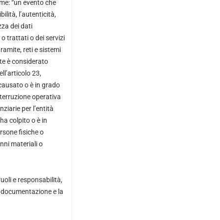
ome: “un evento che
lità, l’autenticità,
zza dei dati
 trattati o dei servizi
tramite, reti e sistemi
nte è considerato
ell’articolo 23,
 causato o è in grado
terruzione operativa
nziarie per l’entità
ha colpito o è in
ersone fisiche o
ni materiali o
ruoli e responsabilità,
 la documentazione e la