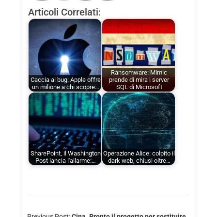
Articoli Correlati:
Ransomware: Mimic
Caccia ai bug: Apple offre
prende di mira i server
un milione a chi scopre…
SQL di Microsoft
SharePoint, il Washington
Operazione Alice: colpito il
Post lancia l'allarme:…
dark web, chiusi oltre…
Previous Post:
Cina. Pronto il progetto per sostituire