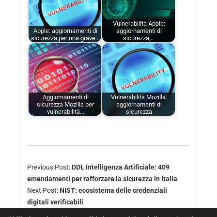
Vulnerabilità Apple:
Apple: aggiornamenti di
aggiornamenti di
sicurezza per una grave…
sicurezza,…
Aggiornamenti di
Vulnerabilità Mozilla:
sicurezza Mozilla per
aggiornamenti di
vulnerabilità…
sicurezza
Previous Post:
DDL Intelligenza Artificiale: 409
emendamenti per rafforzare la sicurezza in Italia
Next Post:
NIST: ecosistema delle credenziali
digitali verificabili