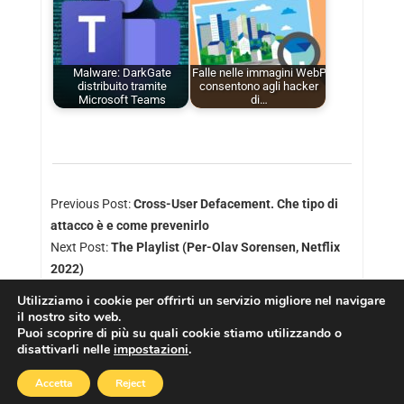
Malware: DarkGate
Falle nelle immagini WebP
distribuito tramite
consentono agli hacker
Microsoft Teams
di…
Previous Post:
Cross-User Defacement. Che tipo di
attacco è e come prevenirlo
Next Post:
The Playlist (Per-Olav Sorensen, Netflix
2022)
Utilizziamo i cookie per offrirti un servizio migliore nel navigare
il nostro sito web.
Puoi scoprire di più su quali cookie stiamo utilizzando o
disattivarli nelle
impostazioni
.
Copyright © 2026
Cookies Policy
|
Privacy Policy
Accetta
Reject