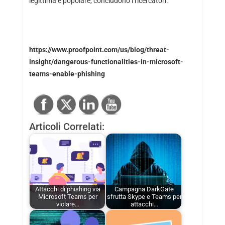
legittima e popolare, concludono i ricercatori.
https://www.proofpoint.com/us/blog/threat-
insight/dangerous-functionalities-in-microsoft-
teams-enable-phishing
Articoli Correlati:
Attacchi di phishing via
Campagna DarkGate
Microsoft Teams per
sfrutta Skype e Teams per
violare…
attacchi…