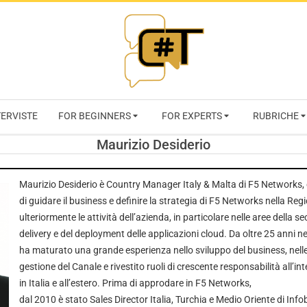
RIVISTA
TERVISTE
FOR BEGINNERS
FOR EXPERTS
RUBRICHE
CYBERSECURI
Maurizio Desiderio
TRENDS
Maurizio Desiderio è Country Manager Italy & Malta di F5 Networks, c
di guidare il business e definire la strategia di F5 Networks nella Re
ulteriormente le attività dell’azienda, in particolare nelle aree della se
delivery e del deployment delle applicazioni cloud. Da oltre 25 anni n
ha maturato una grande esperienza nello sviluppo del business, nelle
gestione del Canale e rivestito ruoli di crescente responsabilità all’in
in Italia e all’estero. Prima di approdare in F5 Networks,
dal 2010 è stato Sales Director Italia, Turchia e Medio Oriente di Inf