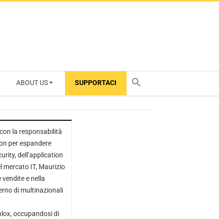
ABOUT US
SUPPORTACI
TY
on la responsabilità
gion per espandere
curity, dell’application
el mercato IT, Maurizio
 vendite e nella
terno di multinazionali
oblox, occupandosi di