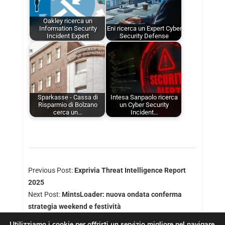
Oakley ricerca un
Information Security
Eni ricerca un Expert Cyber
Incident Expert
Security Defense
Sparkasse - Cassa di
Intesa Sanpaolo ricerca
Risparmio di Bolzano
un Cyber Security
cerca un…
Incident…
Previous Post:
Exprivia Threat Intelligence Report
2025
Next Post:
MintsLoader: nuova ondata conferma
strategia weekend e festività
Utilizziamo i cookie per offrirti un servizio migliore nel navigare