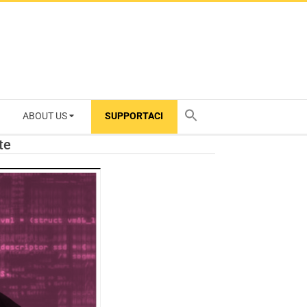
ABOUT US
SUPPORTACI
TY
te