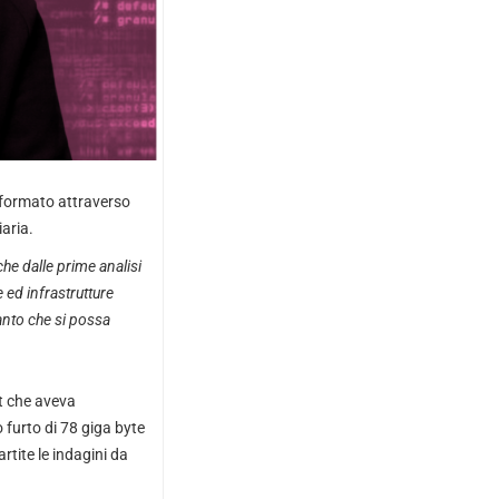
informato attraverso
aria.
he dalle prime analisi
e ed infrastrutture
anto che si possa
t che aveva
o furto di 78 giga byte
rtite le indagini da