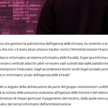
ica che gestisce la piattaforma dell’Agenzia delle Entrate, ha smentito e 
he non c’è stato alcun attacco hacker contro l’Amministrazione Finanzi
ttacco informatico al sistema informativo della fiscalità, Sogei spa informa c
essersi verificati attacchi cyber né essere stati sottratti dati dalle piattaform
nistrazione Finanziaria
.
Dagli accertamenti tecnici svolti Sogei esclude pert
acco informatico al sito dell’Agenzia delle Entrate”.
 ieri a seguito della dichiarazione da parte del gruppo ransomware LockBi
la notizia della presunta violazione all’Agenzia delle Entrate e del relativ
ltimatum di cinque giorni per il pagamento del riscatto, dalla quale sono pa
ale e dei tecnici informatici dell’amministrazione.