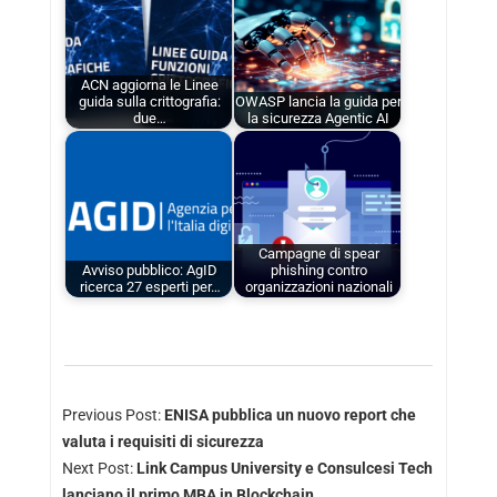
ACN aggiorna le Linee
guida sulla crittografia:
OWASP lancia la guida per
due…
la sicurezza Agentic AI
Campagne di spear
Avviso pubblico: AgID
phishing contro
ricerca 27 esperti per…
organizzazioni nazionali
Previous Post:
ENISA pubblica un nuovo report che
valuta i requisiti di sicurezza
Next Post:
Link Campus University e Consulcesi Tech
lanciano il primo MBA in Blockchain