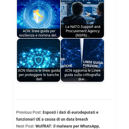
La NATO Support and
ACN: linee guida per
Procurement Agency
resilienza e nomina del…
(NSPA)…
ACN rilascia le linee guida
ACN aggiorna le Linee
per proteggere le banche
guida sulla crittografia:
dati
due…
Previous Post:
Esposti i dati di eurodeputati e
funzionari UE a causa di un data breach
Next Post:
WolfRAT: il malware per WhatsApp,