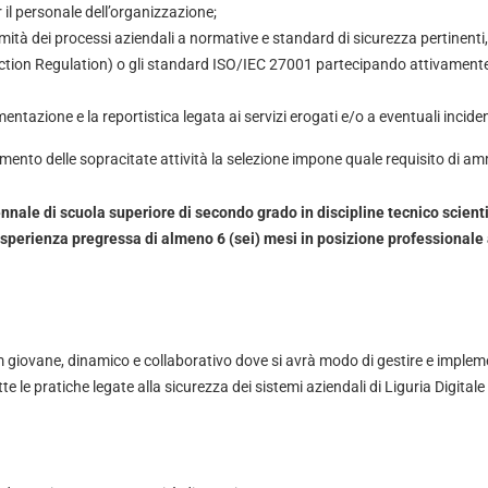
 il personale dell’organizzazione;
mità dei processi aziendali a normative e standard di sicurezza pertinent
tion Regulation) o gli standard ISO/IEC 27001 partecipando attivamente 
ntazione e la reportistica legata ai servizi erogati e/o a eventuali inciden
mento delle sopracitate attività la selezione impone quale requisito di amm
nale di scuola superiore di secondo grado in discipline tecnico scienti
perienza pregressa di almeno 6 (sei) mesi in posizione professionale
m giovane, dinamico e collaborativo dove si avrà modo di gestire e imple
te le pratiche legate alla sicurezza dei sistemi aziendali di Liguria Digitale 