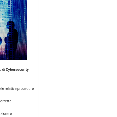
o di
Cybersecurity
e le relative procedure
corretta
azione e