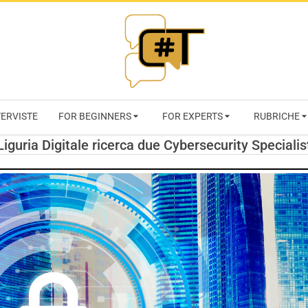
RIVISTA
TERVISTE
FOR BEGINNERS
FOR EXPERTS
RUBRICHE
CYBERSECURI
Liguria Digitale ricerca due Cybersecurity Specialis
TRENDS