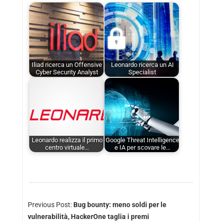
Iliad ricerca un Offensive
Leonardo ricerca un AI
Cyber Security Analyst
Specialist
Leonardo realizza il primo
Google Threat Intelligence
centro virtuale…
e IA per scovare le…
Previous Post:
Bug bounty: meno soldi per le
vulnerabilità, HackerOne taglia i premi