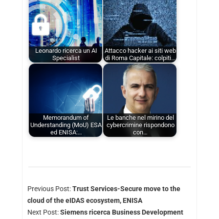
Leonardo ricerca un AI
Attacco hacker ai siti web
Specialist
di Roma Capitale: colpiti…
Memorandum of
Le banche nel mirino del
Understanding (MoU) ESA
cybercrimine rispondono
ed ENISA:…
con…
Previous Post:
Trust Services-Secure move to the
cloud of the eIDAS ecosystem, ENISA
Next Post:
Siemens ricerca Business Development