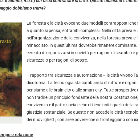
ed. Il Mulino, n.d.r.) cui fa da contraltare la città. Questo dualismo è molt
ssaggio dobbiamo trarre?
La foresta e la città evocano due modelli contrapposti che
a quanto si pensa, entrambi complessi. Nella città prevale la
nell’organizzazione della convivenza, nella foresta prevale 
minacciato, in quest’ultima dovrebbe rimanere dominante
cercato di organizzarsi in società per ragioni di scambio e p
sicurezza o per ragioni di potere,
il rapporto tra sicurezza e automazione – le città vivono l’a
dicotomia. La tecnologia sta cambiando strutture e organ
pensiamo alle brain city o alle smart city. Tutte prospettive 
non tradire un principio fondante della nostra Costituzione, 
convivenza e il patto sociale che ci tiene uniti: quello della s
giustizia sostanziale. Se questo non accade la città tecnolo
dei nuovi ghetti, con aree povere che si fronteggiano con is
 tempo e relazione