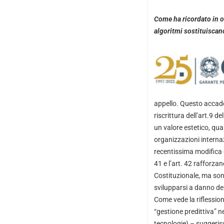
Come ha ricordato in oc
algoritmi sostituiscan
appello. Questo accade
riscrittura dell’art.9 d
un valore estetico, qua
organizzazioni internazi
recentissima modifica c
41 e l’art. 42 rafforzan
Costituzionale, ma son
svilupparsi a danno dell
Come vede la riflession
“gestione predittiva” 
tecnologie) – suggeris