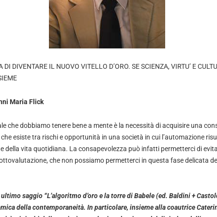
 DI DIVENTARE IL NUOVO VITELLO D’ORO. SE SCIENZA, VIRTU’ E CULT
SIEME
nni Maria Flick
iale che dobbiamo tenere bene a mente è la necessità di acquisire una co
he esiste tra rischi e opportunità in una società in cui l’automazione ris
ella vita quotidiana. La consapevolezza può infatti permetterci di evitar
sottovalutazione, che non possiamo permetterci in questa fase delicata del
 ultimo saggio “L’algoritmo d’oro e la torre di Babele (ed. Baldini + Castol
ica della contemporaneità. In particolare, insieme alla coautrice Caterina 