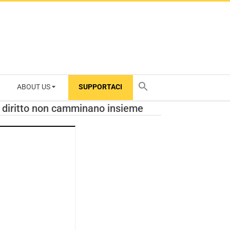
ABOUT US
SUPPORTACI
TY
del diritto non camminano insieme