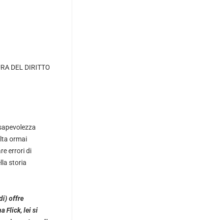
URA DEL DIRITTO
nsapevolezza
ulta ormai
e errori di
la storia
di) offre
Flick, lei si