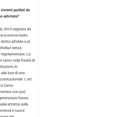
 sistemi guidati da
no adottate?
tà, che è segnata da
me si evince molto
ritto all’oblio e al
ndividuo senza
o regolamentate. La
n tanto nella fissità di
ituzioni, le
 alla luce di una
costituzionale. L’art.
tra Carta
conomica non può
 generazioni future.
lisi attenta sulla
sentenza e nuove
logie del