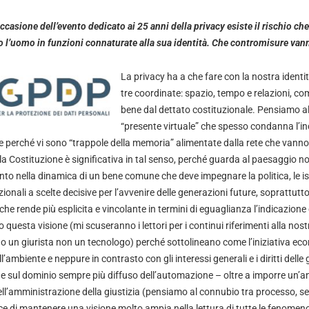
casione dell’evento dedicato ai 25 anni della privacy esiste il rischio che
o l’uomo in funzioni connaturate alla sua identità. Che contromisure van
La privacy ha a che fare con la nostra identi
tre coordinate: spazio, tempo e relazioni, co
bene dal dettato costituzionale. Pensiamo al di
“presente virtuale” che spesso condanna l’i
 perché vi sono “trappole della memoria” alimentate dalla rete che vann
ella Costituzione è significativa in tal senso, perché guarda al paesaggio no
nto nella dinamica di un bene comune che deve impegnare la politica, le ist
onali a scelte decisive per l’avvenire delle generazioni future, soprattutto
he rende più esplicita e vincolante in termini di eguaglianza l’indicazione 
o questa visione (mi scuseranno i lettori per i continui riferimenti alla nos
o un giurista non un tecnologo) perché sottolineano come l’iniziativa e
’ambiente e neppure in contrasto con gli interessi generali e i diritti delle
e sul dominio sempre più diffuso dell’automazione – oltre a imporre un’ana
nell’amministrazione della giustizia (pensiamo al connubio tra processo, 
ce di mantenere una visione molto ampia nella lettura di tutte le fenomeno