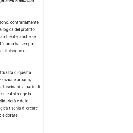
o presente nella sua
 sono, contrariamente
 logica del profitto
l’ambiente, anche se
. L’uomo ha sempre
er il bisogno di
ttualità di questa
izzazione urbana;
affascinanti a patto di
su cui si regge la
olidarietà e della
gica rischia di creare
ole dorate.