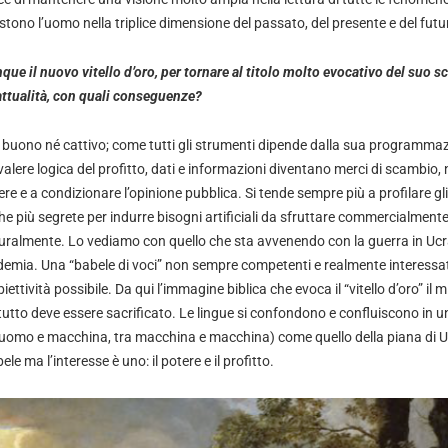
ono l’uomo nella triplice dimensione del passato, del presente e del futu
que il nuovo vitello d’oro, per tornare al titolo molto evocativo del suo s
 attualità, con quali conseguenze?
è buono né cattivo; come tutti gli strumenti dipende dalla sua programmaz
alere logica del profitto, dati e informazioni diventano merci di scambio,
re e a condizionare l’opinione pubblica. Si tende sempre più a profilare gli
che più segrete per indurre bisogni artificiali da sfruttare commercialment
uralmente. Lo vediamo con quello che sta avvenendo con la guerra in Ucr
demia. Una “babele di voci” non sempre competenti e realmente interessat
ettività possibile. Da qui l’immagine biblica che evoca il “vitello d’oro” il 
 tutto deve essere sacrificato. Le lingue si confondono e confluiscono in u
uomo e macchina, tra macchina e macchina) come quello della piana di Ur 
ele ma l’interesse è uno: il potere e il profitto.