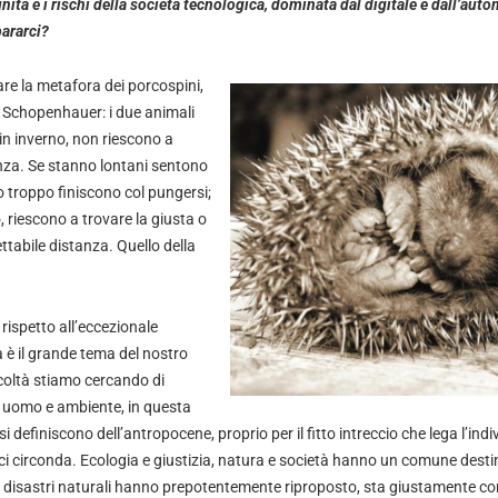
ità e i rischi della società tecnologica, dominata dal digitale e dall’aut
ararci?
are la metafora dei porcospini,
i Schopenhauer: i due animali
in inverno, non riescono a
anza. Se stanno lontani sentono
o troppo finiscono col pungersi;
 riescono a trovare la giusta o
abile distanza. Quello della
 rispetto all’eccezionale
 è il grande tema del nostro
coltà stiamo cercando di
ra uomo e ambiente, in questa
 definiscono dell’antropocene, proprio per il fitto intreccio che lega l’indivi
ci circonda. Ecologia e giustizia, natura e società hanno un comune desti
e i disastri naturali hanno prepotentemente riproposto, sta giustamente 