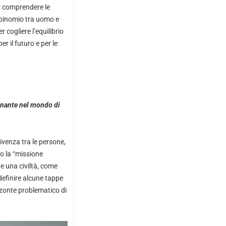
er comprendere le
l binomio tra uomo e
 cogliere l’equilibrio
r il futuro e per le
minante nel mondo di
ivenza tra le persone,
io la “missione
e una civiltà, come
definire alcune tappe
zzonte problematico di