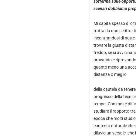
sofferma sulle opportun
scenari dobbiamo prep
Mi capita spesso di cit
tratta da uno scritto d
incontrandosi di notte 
trovare la giusta dist
freddo, se si avvicinan
provando e riprovando,
quanto meno una accett
distanza o meglio
della cautela da tenere
progresso della tecnica
tempo. Con molte diffi
studiare il rapporto t
epoca che molti studiosi
contesto naturale che 
diluvio universale, ch