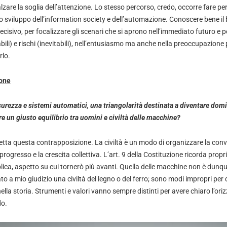
lzare la soglia dell’attenzione. Lo stesso percorso, credo, occorre fare p
llo sviluppo dell’information society e dell’automazione. Conoscere bene i
cisivo, per focalizzare gli scenari che si aprono nell’immediato futuro e per
bili) e rischi (inevitabili), nell’entusiasmo ma anche nella preoccupazione pe
rlo.
one
curezza e sistemi automatici, una triangolarità destinata a diventare do
re un giusto equilibrio tra uomini e civiltà delle macchine?
etta questa contrapposizione. La civiltà è un modo di organizzare la conv
 progresso e la crescita collettiva. L’art. 9 della Costituzione ricorda propr
lica, aspetto su cui tornerò più avanti. Quella delle macchine non è dunqu
to a mio giudizio una civiltà del legno o del ferro; sono modi impropri per 
la storia. Strumenti e valori vanno sempre distinti per avere chiaro l’ori
do.