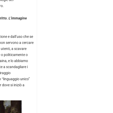
ro.
critto. L’immagine
ione e dall’uso che se
 non servono a cercare
 utenti, a scavare
e o politicamente o
aina, e lo abbiamo
e a scandagliare i
miraggio
n “linguaggio unico”
dove si iniziò a