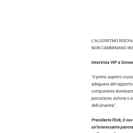
L’ALGORITMO RISCHIA
NON CAMMINANO IN
Intervista VIP a Giova
“Il primo aspetto cruc
adeguata del rapporto c
componente dominante d
percezione, euforia o 
dell’umanità”.
Presidente Flick, il suo
un’interessante panoram