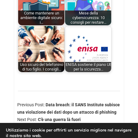
Come mantenere un
Mese della
ambiente digitale sicuro:
cybersicurezza: 10
i…
consigli per restare…
Uso sicuro del telefonino
ENISA sostiene il piano UE
di tuo figlio. I consigli…
per la sicurezza…
Previous Post:
Data breach: il SANS Institute subisce
una violazione dei dati dopo un attacco di phishing
Next Post:
C’è una guerra là fuori
Utilizziamo i cookie per offrirti un servizio migliore nel navigare
il nostro sito web.