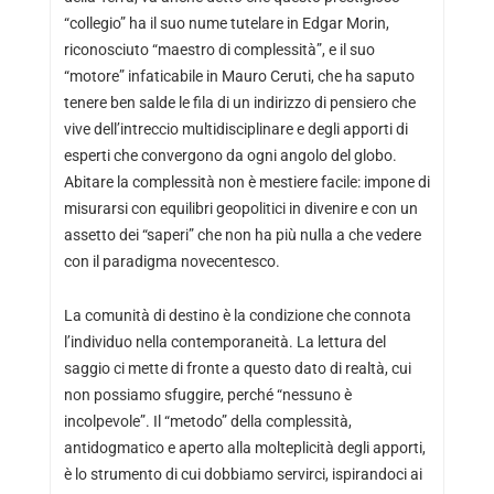
“collegio” ha il suo nume tutelare in Edgar Morin,
riconosciuto “maestro di complessità”, e il suo
“motore” infaticabile in Mauro Ceruti, che ha saputo
tenere ben salde le fila di un indirizzo di pensiero che
vive dell’intreccio multidisciplinare e degli apporti di
esperti che convergono da ogni angolo del globo.
Abitare la complessità non è mestiere facile: impone di
misurarsi con equilibri geopolitici in divenire e con un
assetto dei “saperi” che non ha più nulla a che vedere
con il paradigma novecentesco.
La comunità di destino è la condizione che connota
l’individuo nella contemporaneità. La lettura del
saggio ci mette di fronte a questo dato di realtà, cui
non possiamo sfuggire, perché “nessuno è
incolpevole”. Il “metodo” della complessità,
antidogmatico e aperto alla molteplicità degli apporti,
è lo strumento di cui dobbiamo servirci, ispirandoci ai