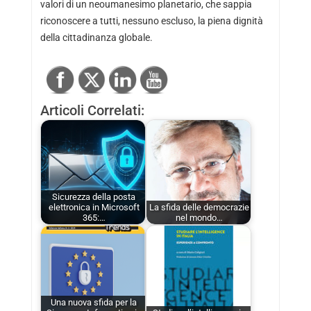
valori di un neoumanesimo planetario, che sappia
riconoscere a tutti, nessuno escluso, la piena dignità
della cittadinanza globale.
Articoli Correlati:
Sicurezza della posta
elettronica in Microsoft
La sfida delle democrazie
365:…
nel mondo…
Una nuova sfida per la