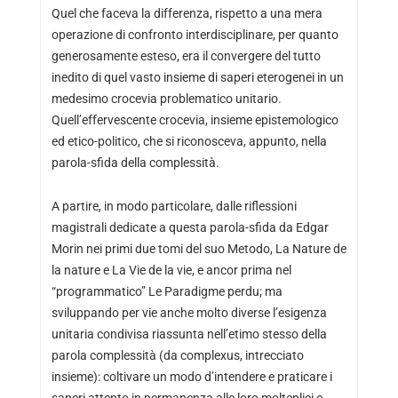
Quel che faceva la differenza, rispetto a una mera
operazione di confronto interdisciplinare, per quanto
generosamente esteso, era il convergere del tutto
inedito di quel vasto insieme di saperi eterogenei in un
medesimo crocevia problematico unitario.
Quell’effervescente crocevia, insieme epistemologico
ed etico-politico, che si riconosceva, appunto, nella
parola-sfida della complessità.
A partire, in modo particolare, dalle riflessioni
magistrali dedicate a questa parola-sfida da Edgar
Morin nei primi due tomi del suo Metodo, La Nature de
la nature e La Vie de la vie, e ancor prima nel
“programmatico” Le Paradigme perdu; ma
sviluppando per vie anche molto diverse l’esigenza
unitaria condivisa riassunta nell’etimo stesso della
parola complessità (da complexus, intrecciato
insieme): coltivare un modo d’intendere e praticare i
saperi attento in permanenza alle loro molteplici e