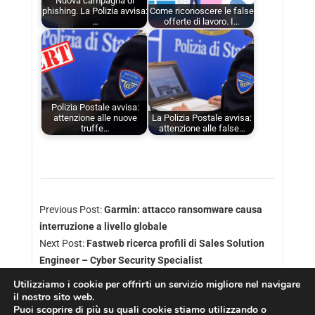
Nuova campagna di
phishing. La Polizia avvisa:
Come riconoscere le false
…
offerte di lavoro. I…
Polizia Postale avvisa:
attenzione alle nuove
La Polizia Postale avvisa:
truffe…
attenzione alle false…
Previous Post:
Garmin: attacco ransomware causa
interruzione a livello globale
Next Post:
Fastweb ricerca profili di Sales Solution
Engineer – Cyber Security Specialist
Utilizziamo i cookie per offrirti un servizio migliore nel navigare
il nostro sito web.
Puoi scoprire di più su quali cookie stiamo utilizzando o