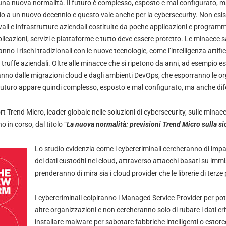
 una nuova normalità. Il futuro è complesso, esposto e mal configurato, ma
o a un nuovo decennio e questo vale anche per la cybersecurity. Non esist
ewall e infrastrutture aziendali costituite da poche applicazioni e programm
plicazioni, servizi e piattaforme e tutto deve essere protetto. Le minacce
o i rischi tradizionali con le nuove tecnologie, come l’intelligenza artific
 truffe aziendali. Oltre alle minacce che si ripetono da anni, ad esempio est
anno dalle migrazioni cloud e dagli ambienti DevOps, che esporranno le or
l futuro appare quindi complesso, esposto e mal configurato, ma anche dif
rt Trend Micro, leader globale nelle soluzioni di cybersecurity, sulle mina
 in corso, dal titolo “
La nuova normalità: previsioni Trend Micro sulla si
Lo studio evidenzia come i cybercriminali cercheranno di impa
dei dati custoditi nel cloud, attraverso attacchi basati su immi
prenderanno di mira sia i cloud provider che le librerie di terze 
I cybercriminali colpiranno i Managed Service Provider per po
altre organizzazioni e non cercheranno solo di rubare i dati cri
installare malware per sabotare fabbriche intelligenti o estor