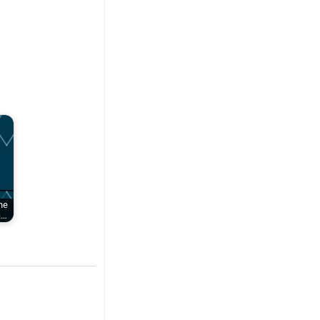
ne
a…