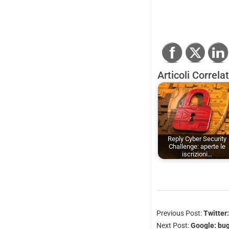
Articoli Correlat
Reply Cyber Security
Challenge: aperte le
iscrizioni…
Previous Post:
Twitter:
Next Post:
Google: bug