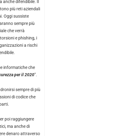
 anche difendibile. Il
ono più reti aziendali
i. Oggi sussiste
 saranno sempre più
iale che verrà
orsioni e phishing, i
ganizzazioni a rischi
endibile.
cce informatiche che
curezza per il 2020
”.
dronirsi sempre di più
ssioni di codice che
parti.
ter poi raggiungere
tici, ma anche di
cere denaro attraverso