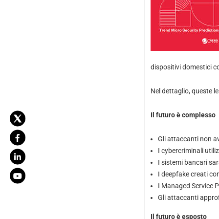
dispositivi domestici c
Nel dettaglio, queste le
Il futuro è complesso
Gli attaccanti non a
I cybercriminali util
I sistemi bancari s
I deepfake creati con
I Managed Service Pr
Gli attaccanti appro
Il futuro è esposto