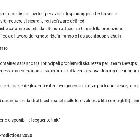
lizzeranno dispositivi IoT per azioni di spionaggio ed estorsione
vrà mettere al sicuro le reti software-defined
tiche saranno colpite da ulteriori attacchi e fermi della produzione
fice e di lavoro da remoto ridefiniranno gli attacchi supply chain
urato
container saranno tra i principali problemi di sicurezza per i team DevOps
rless aumenteranno la superficie di attacco a causa di errori di configura
one da parte degli utenti e il coinvolgimento di terze parti non sicure, aume
 saranno preda di attacchi basati sulle loro vulnerabilità come gli SQL ini
sono disponibili al seguente
link
”
Predictions 2020