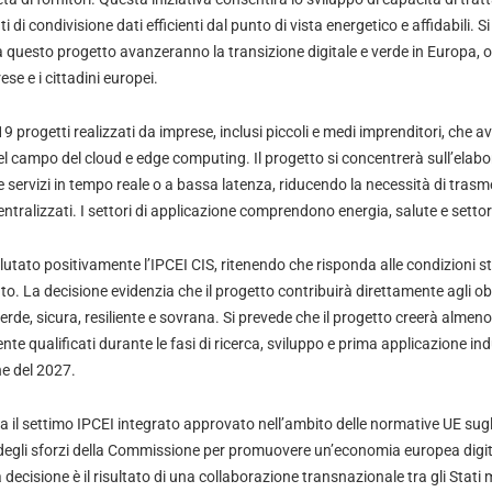
ti di condivisione dati efficienti dal punto di vista energetico e affidabili. S
a questo progetto avanzeranno la transizione digitale e verde in Europa, 
se e i cittadini europei.
 progetti realizzati da imprese, inclusi piccoli e medi imprenditori, che a
el campo del cloud e edge computing. Il progetto si concentrerà sull’elab
 servizi in tempo reale o a bassa latenza, riducendo la necessità di trasm
centralizzati. I settori di applicazione comprendono energia, salute e setto
tato positivamente l’IPCEI CIS, ritenendo che risponda alle condizioni sta
tato. La decisione evidenzia che il progetto contribuirà direttamente agli obi
erde, sicura, resiliente e sovrana. Si prevede che il progetto creerà almeno
mente qualificati durante le fasi di ricerca, sviluppo e prima applicazione indu
ine del 2027.
 il settimo IPCEI integrato approvato nell’ambito delle normative UE sugli 
 degli sforzi della Commissione per promuovere un’economia europea digita
a decisione è il risultato di una collaborazione transnazionale tra gli Stat