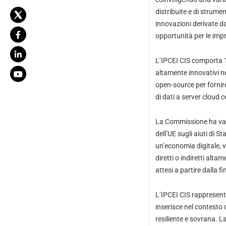
distribuite e di strumen
innovazioni derivate d
opportunità per le impre
L’IPCEI CIS comporta 19
altamente innovativi n
open-source per fornire
di dati a server cloud 
La Commissione ha valu
dell’UE sugli aiuti di S
un’economia digitale, v
diretti o indiretti alta
attesi a partire dalla f
L’IPCEI CIS rappresenta
inserisce nel contesto
resiliente e sovrana. L