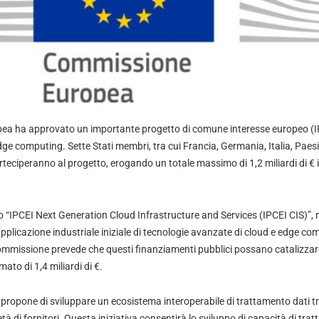
a ha approvato un importante progetto di comune interesse europeo (IPCE
dge computing. Sette Stati membri, tra cui Francia, Germania, Italia, Paesi
teciperanno al progetto, erogando un totale massimo di 1,2 miliardi di € 
o “IPCEI Next Generation Cloud Infrastructure and Services (IPCEI CIS)”,
l’applicazione industriale iniziale di tecnologie avanzate di cloud e edge co
Commissione prevede che questi finanziamenti pubblici possano catalizzare 
mato di 1,4 miliardi di €.
i propone di sviluppare un ecosistema interoperabile di trattamento dati t
à di fornitori. Questa iniziativa consentirà lo sviluppo di capacità di tra