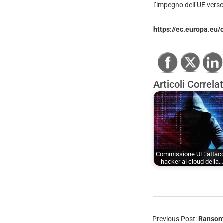
l’impegno dell’UE verso
https://ec.europa.eu/
Articoli Correlat
Commissione UE: attac
hacker al cloud della…
Previous Post:
Ransomw