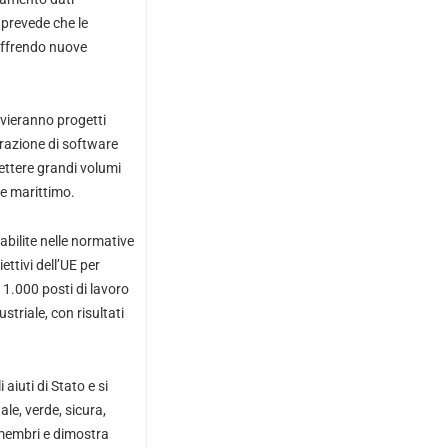
i prevede che le
offrendo nuove
vvieranno progetti
orazione di software
ettere grandi volumi
re marittimo.
bilite nelle normative
ettivi dell’UE per
 1.000 posti di lavoro
striale, con risultati
aiuti di Stato e si
le, verde, sicura,
i membri e dimostra