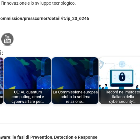
 l’innovazione e lo sviluppo tecnologico.
commission/presscorner/detail/it/ip_23_6246
i:
UE: AI, quantum
La Commissione europea
Record nel mercat
co
computing, droni e
adotta la settima
italiano della
cyberwarfare per…
relazione…
cybersecurity:…
are: le fasi di Prevention, Detection e Response