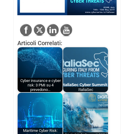
Articoli Correlati:
Cyber insurance e cyber
risk: 3 PMI su 4
prevedono…
ItaliaSec
Maritime Cyber Risk: