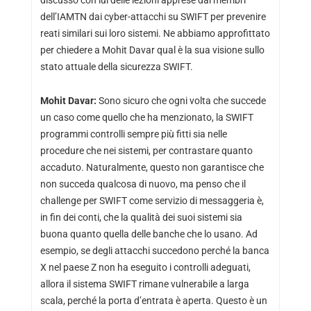
discusso con lui delle lezioni apprese dai membri
dell’IAMTN dai cyber-attacchi su SWIFT per prevenire
reati similari sui loro sistemi. Ne abbiamo approfittato
per chiedere a Mohit Davar qual è la sua visione sullo
stato attuale della sicurezza SWIFT.
Mohit Davar:
Sono sicuro che ogni volta che succede
un caso come quello che ha menzionato, la SWIFT
programmi controlli sempre più fitti sia nelle
procedure che nei sistemi, per contrastare quanto
accaduto. Naturalmente, questo non garantisce che
non succeda qualcosa di nuovo, ma penso che il
challenge per SWIFT come servizio di messaggeria è,
in fin dei conti, che la qualità dei suoi sistemi sia
buona quanto quella delle banche che lo usano. Ad
esempio, se degli attacchi succedono perché la banca
X nel paese Z non ha eseguito i controlli adeguati,
allora il sistema SWIFT rimane vulnerabile a larga
scala, perché la porta d’entrata è aperta. Questo è un