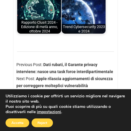
Rapporto Clusit 2024 -
Edizione di metà anno,
Trend Cybersecurity 2023
ottobre 2024
e 2024
Previous Post:
Dati rubati, il Garante privacy
interviene: nasce una task force interdipartimentale
Next Post:
Apple rilascia aggiornamenti di sicurezza
per correggere molteplici vulnerabilità
Utilizziamo i cookie per offrirti un servizio migliore nel navigare
il nostro sito web.
Puoi scoprire di più su quali cookie stiamo utilizzando o
disattivarli nelle
impostazioni
.
Copyright © 2026
Cookies Policy
|
Privacy Policy
Accetta
Reject