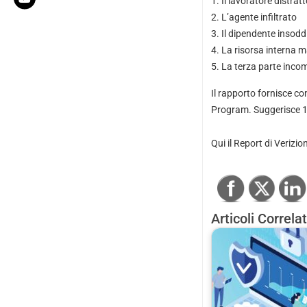
Il lavoratore distratt
L’agente infiltrato
Il dipendente insodd
La risorsa interna m
La terza parte inco
Il rapporto fornisce co
Program. Suggerisce 11 
Qui il Report di Verizio
Articoli Correlat