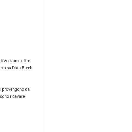
di Verizon e offre
porto su Data Brech
dati provengono da
ssono ricavare