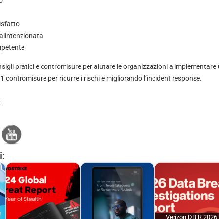
o
isfatto
alintenzionata
mpetente
nsigli pratici e contromisure per aiutare le organizzazioni a implementare 
contromisure per ridurre i rischi e migliorando l’incident response.
n
i:
Verizon DBIR 2026: