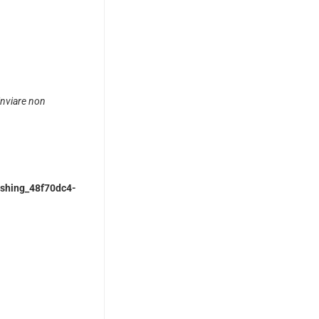
 inviare non
ishing_48f70dc4-