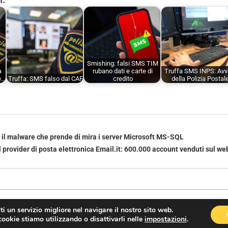
Smishing: falsi SMS TIM
a
rubano dati e carte di
Truffa SMS INPS: Avv
e…
Truffa: SMS falso dal CAF
credito
della Polizia Postal
: il malware che prende di mira i server Microsoft MS-SQL
 provider di posta elettronica Email.it: 600.000 account venduti sul we
rti un servizio migliore nel navigare il nostro sito web.
cookie stiamo utilizzando o disattivarli nelle
impostazioni
.