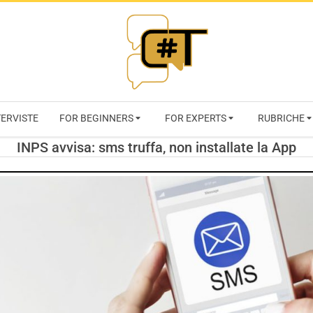
RIVISTA
TERVISTE
FOR BEGINNERS
FOR EXPERTS
RUBRICHE
CYBERSECURI
INPS avvisa: sms truffa, non installate la App
TRENDS