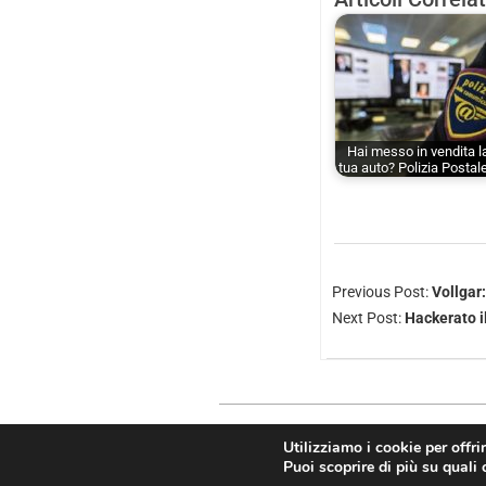
Hai messo in vendita l
tua auto? Polizia Postal
Previous Post:
Vollgar
Next Post:
Hackerato il
Utilizziamo i cookie per offri
Copyright © 2026
Puoi scoprire di più su quali 