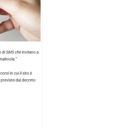
o di SMS che invitano a
malevola.”
si in cui il sito è
 previste dal decreto