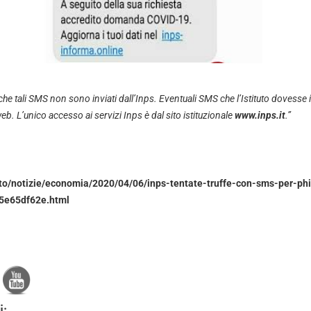
che tali SMS non sono inviati dall’Inps. Eventuali SMS che l’Istituto dovesse
web. L’unico accesso ai servizi Inps è dal sito istituzionale
www.inps.it
.”
sito/notizie/economia/2020/04/06/inps-tentate-truffe-con-sms-per-ph
5e65df62e.html
i: