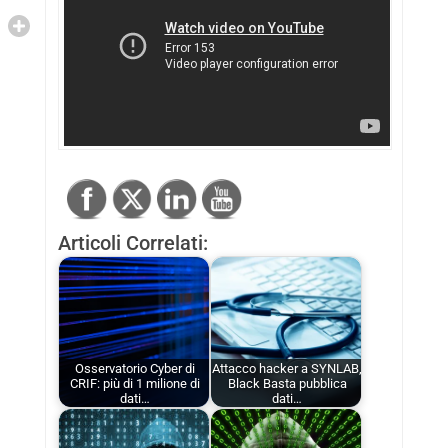
Articoli Correlati:
Osservatorio Cyber di
Attacco hacker a SYNLAB,
CRIF: più di 1 milione di
Black Basta pubblica
dati…
dati…