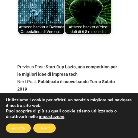
Attacco hacker all'Azienda
Attacco hacker ePrice:
Ospedaliera di Verona:…
dati di 6,8 milioni di…
Previous Post:
Start Cup Lazio, una competition per
le migliori idee di impresa tech
Next Post:
Pubblicato il nuovo bando Torno Subito
2019
Utilizziamo i cookie per offrirti un servizio migliore nel navigare
il nostro sito web.
Puoi scoprire di più su quali cookie stiamo utilizzando o
disattivarli nelle
impostazioni
.
Copyright © 2026
Cookies Policy
|
Privacy Policy
Accetta
Reject