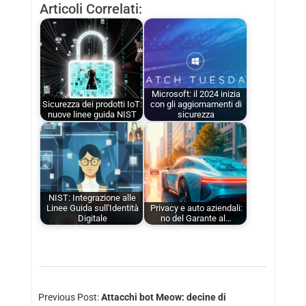
Articoli Correlati:
Microsoft: il 2024 inizia
Sicurezza dei prodotti IoT:
con gli aggiornamenti di
nuove linee guida NIST
sicurezza
NIST: Integrazione alle
Linee Guida sull'Identità
Privacy e auto aziendali:
Digitale
no del Garante al…
Previous Post:
Attacchi bot Meow: decine di