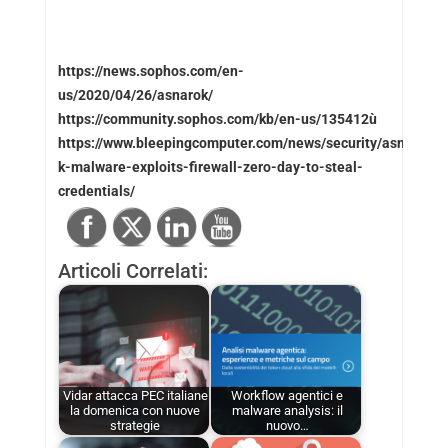
https://news.sophos.com/en-
us/2020/04/26/asnarok/
https://community.sophos.com/kb/en-us/135412ù
https://www.bleepingcomputer.com/news/security/asnar-
k-malware-exploits-firewall-zero-day-to-steal-
credentials/
Articoli Correlati:
Vidar attacca PEC italiane
Workflow agentici e
la domenica con nuove
malware analysis: il
strategie
nuovo…