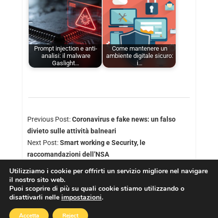
Prompt injection e anti-
Come mantenere un
analisi: il malware
ambiente digitale sicuro:
Gaslight…
i…
Previous Post:
Coronavirus e fake news: un falso
divieto sulle attività balneari
Next Post:
Smart working e Security, le
raccomandazioni dell’NSA
Utilizziamo i cookie per offrirti un servizio migliore nel navigare
il nostro sito web.
Puoi scoprire di più su quali cookie stiamo utilizzando o
disattivarli nelle
impostazioni
.
Copyright © 2026
Cookies Policy
|
Privacy Policy
Accetta
Reject