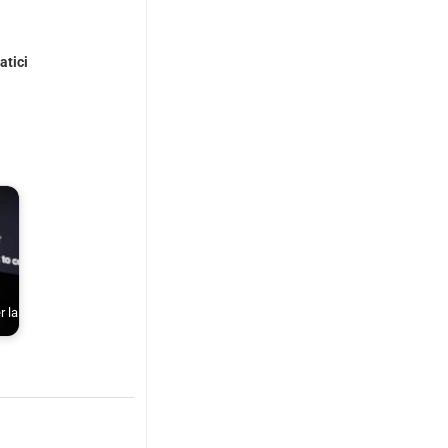
atici
r la
…