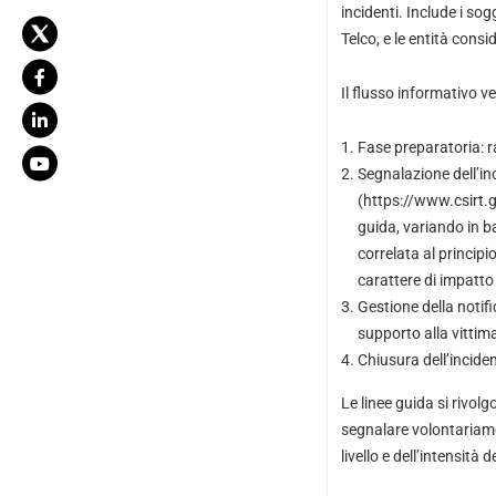
incidenti. Include i so
Telco, e le entità cons
Il flusso informativo ve
Fase preparatoria: r
Segnalazione dell’in
(https://www.csirt.
guida, variando in b
correlata al princip
carattere di impatto
Gestione della notifi
supporto alla vittima
Chiusura dell’inciden
Le linee guida si rivolg
segnalare volontariame
livello e dell’intensità