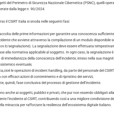
ggetti del Perimetro di Sicurezza Nazionale Cibernetica (PSNC), quelli oper
iderate dalla legge n. 90/2024.
rso il CSIRT Italia si snoda nelle seguenti fasi:
accolta delle prime informazioni per garantire una conoscenza sufficiente 
cidente che avviene attraverso la compilazione di un modulo disponibile sul
gov.it/segnalazione). La segnalazione deve essere effettuata tempestivam
ase alla normativa applicabile al soggetto. In ogni caso, la segnalazione 
io di immediatezza della conoscenza dell’incidente, inteso nella sua magni
 sistemico eventuale;
ca,cioè le operazioni di incident handling, da parte del personale del CSIRT 
 con efficaci azioni di contenimento e di ripristino dei servizi;
te, quindi, fase conclusiva del processo di gestione dell’incidente.
ono anche ai soggetti, pubblici e privati, che pur non essendo obbligati alla
nte l’incidente al CSIRT, contribuendo così a una migliore condivisione d
 della minaccia per rafforzare la resilienza dell’ecosistema digitale italiano.