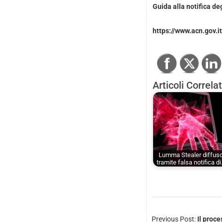
Guida alla notifica deg
https://www.acn.gov.i
Articoli Correlat
Lumma Stealer diffus
tramite falsa notifica d
Previous Post:
Il proce