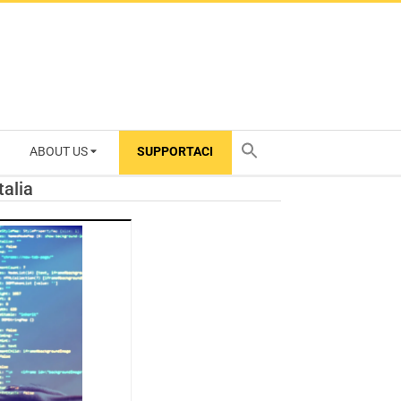
ABOUT US
SUPPORTACI
TY
talia