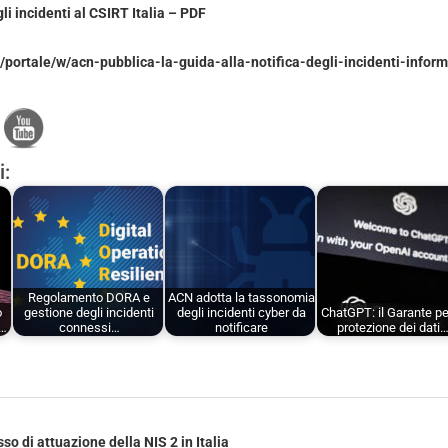
li incidenti al CSIRT Italia – PDF
t/portale/w/acn-pubblica-la-guida-alla-notifica-degli-incidenti-inform
i:
Regolamento DORA e
ACN adotta la tassonomia
o
gestione degli incidenti
degli incidenti cyber da
ChatGPT: il Garante pe
i…
connessi…
notificare
protezione dei dati
sso di attuazione della NIS 2 in Italia