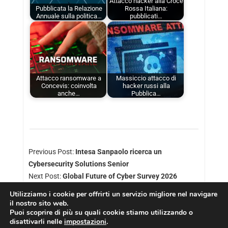
Attacco hacker alla Croce
Pubblicata la Relazione
Rossa Italiana:
Annuale sulla politica…
pubblicati…
Attacco ransomware a
Massiccio attacco di
Concevis: coinvolta
hacker russi alla
anche…
Pubblica…
Previous Post:
Intesa Sanpaolo ricerca un
Cybersecurity Solutions Senior
Next Post:
Global Future of Cyber Survey 2026
Utilizziamo i cookie per offrirti un servizio migliore nel navigare
il nostro sito web.
Puoi scoprire di più su quali cookie stiamo utilizzando o
disattivarli nelle
impostazioni
.