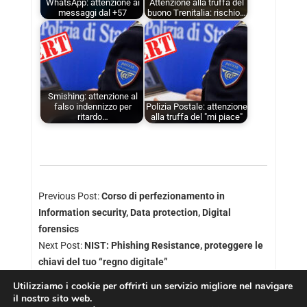
WhatsApp: attenzione ai
Attenzione alla truffa del
messaggi dal +57
buono Trenitalia: rischio…
Smishing: attenzione al
falso indennizzo per
Polizia Postale: attenzione
ritardo…
alla truffa del "mi piace"
Previous Post:
Corso di perfezionamento in
Information security, Data protection, Digital
forensics
Next Post:
NIST: Phishing Resistance, proteggere le
chiavi del tuo “regno digitale”
Utilizziamo i cookie per offrirti un servizio migliore nel navigare
il nostro sito web.