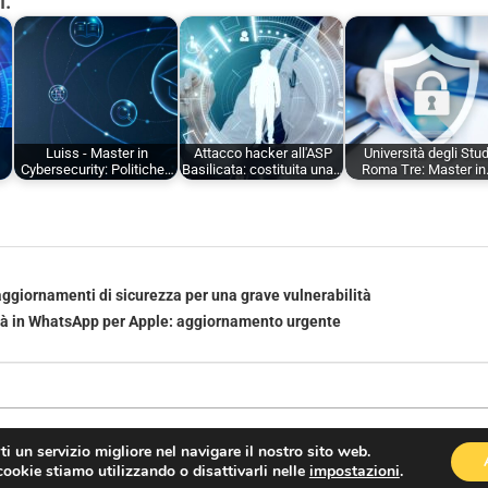
i:
Luiss - Master in
Attacco hacker all'ASP
Università degli Stud
Cybersecurity: Politiche…
Basilicata: costituita una…
Roma Tre: Master i
aggiornamenti di sicurezza per una grave vulnerabilità
tà in WhatsApp per Apple: aggiornamento urgente
rti un servizio migliore nel navigare il nostro sito web.
cookie stiamo utilizzando o disattivarli nelle
impostazioni
.