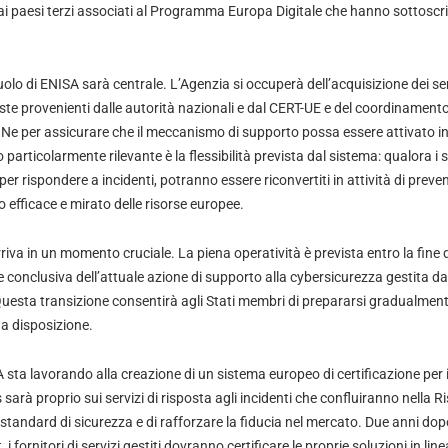
ai paesi terzi associati al Programma Europa Digitale che hanno sottoscri
.
ruolo di ENISA sarà centrale. L’Agenzia si occuperà dell’acquisizione dei ser
ieste provenienti dalle autorità nazionali e dal CERT-UE e del coordinamen
Ne per assicurare che il meccanismo di supporto possa essere attivato i
articolarmente rilevante è la flessibilità prevista dal sistema: qualora i s
per rispondere a incidenti, potranno essere riconvertiti in attività di prev
efficace e mirato delle risorse europee.
rriva in un momento cruciale. La piena operatività è prevista entro la fine d
 conclusiva dell’attuale azione di supporto alla cybersicurezza gestita dal
uesta transizione consentirà agli Stati membri di prepararsi gradualmente 
a disposizione.
A sta lavorando alla creazione di un sistema europeo di certificazione per
 sarà proprio sui servizi di risposta agli incidenti che confluiranno nella R
li standard di sicurezza e di rafforzare la fiducia nel mercato. Due anni dop
, i fornitori di servizi gestiti dovranno certificare le proprie soluzioni in l