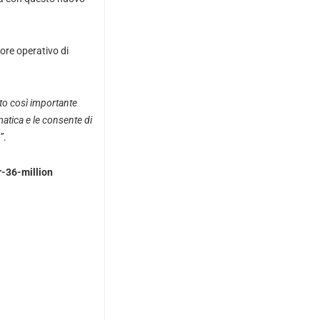
ore operativo di
tto così importante
matica e le consente di
”
.
-36-million