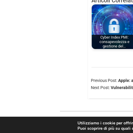
Articoli Correlat
Cyber Index PMI:
consapevolezza e
gestione del…
Previous Post:
Apple: 
Next Post:
Vulnerabili
Utilizziamo i cookie per offri
Copyright © 2026
Puoi scoprire di più su quali 