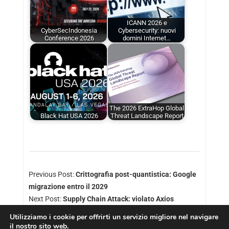
ICANN 2026 e
CyberSecIndonesia
Cybersecurity: nuovi
Conference 2026
domini Internet…
The 2026 ExtraHop Global
Black Hat USA 2026
Threat Landscape Report
Previous Post:
Crittografia post-quantistica: Google
migrazione entro il 2029
Next Post:
Supply Chain Attack: violato Axios
Utilizziamo i cookie per offrirti un servizio migliore nel navigare
il nostro sito web.