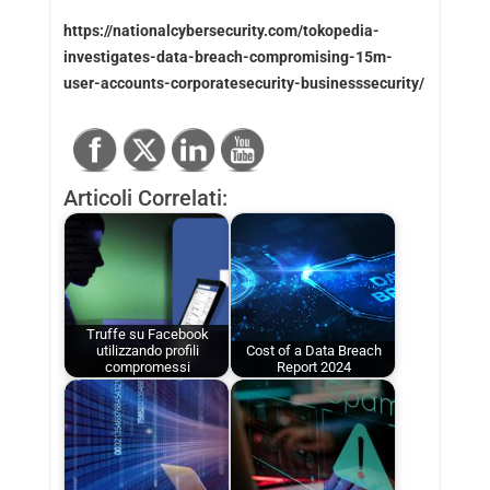
https://nationalcybersecurity.com/tokopedia-
investigates-data-breach-compromising-15m-
user-accounts-corporatesecurity-businesssecurity/
Articoli Correlati:
Truffe su Facebook
utilizzando profili
Cost of a Data Breach
compromessi
Report 2024