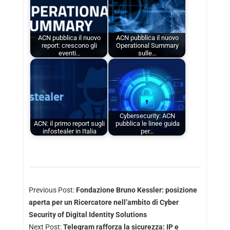
ACN pubblica il nuovo
ACN pubblica il nuovo
report: crescono gli
Operational Summary
eventi…
sulle…
Cybersecurity: ACN
ACN: il primo report sugli
pubblica le linee guida
infostealer in Italia
per…
Previous Post:
Fondazione Bruno Kessler: posizione
aperta per un Ricercatore nell’ambito di Cyber
Security of Digital Identity Solutions
Next Post:
Telegram rafforza la sicurezza: IP e