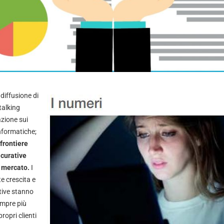
 diffusione di
stalking
azione sui
nformatiche;
frontiere
curative
 mercato.
I
e crescita e
tive stanno
mpre più
propri clienti