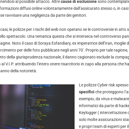
nendosi al possibile attacco. Altre
cause di esclusione
sono contemplate 
formazioni diffusi online volontariamente dall’assicurato stesso o, in casi 
e ravvisare una negligenza da parte dei genitori.
asi, le polizze per i rischi del web non operano se le controversie in att
ello spettacolo. Una tematica questa che si interseca nel controverso pa
agine. Noto il caso di Soraya Esfandiary, ex imperatrice dell’Iran, moglie de
arcimento per delle foto pubblicate negli anni 70′. Proprio per tale ragione,
to della giurisprudenza nazionale, il danno cagionato esclude la compag
al V.I.P. attribuendo l’intero onere risarcitorio in capo alla persona che h
anno della notorietà.
Le polizze Cyber risk spess
specifici
che proteggono l’a
esempio, da virus e malware
informatici da parte di hacke
Keylogger ( intercettazione 
solo molte assicurazioni st
e propri team di esperti per 