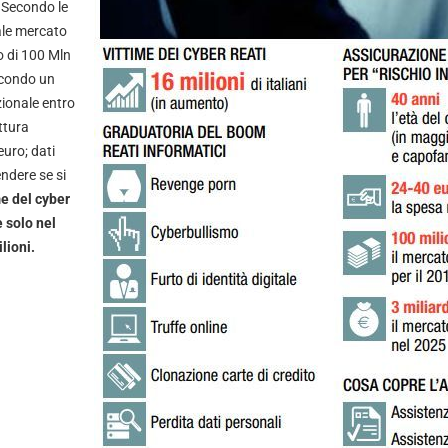
t. Secondo le
uale mercato
o di 100 Mln
econdo un
zionale entro
ttura
euro; dati
ndere se si
me del cyber
e solo nel
lioni.