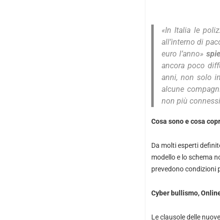
«
In Italia le po
all’interno di pa
euro l’anno»
s
pi
ancora poco diff
anni, non solo i
alcune compagni
non più connessi 
Cosa sono e cosa cop
Da molti esperti defini
modello e lo schema no
prevedono condizioni p
Cyber bullismo, Onlin
Le clausole delle nuov