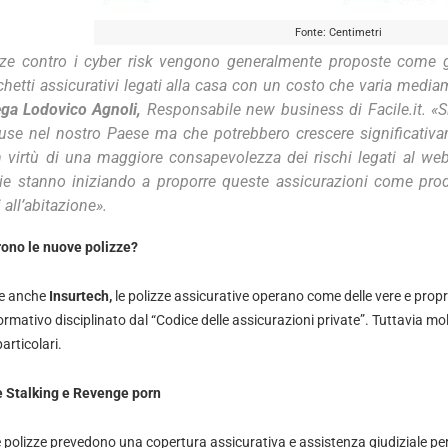
Fonte: Centimetri
lizze contro i cyber risk vengono generalmente proposte come 
cchetti assicurativi legati alla casa con un costo che varia mediam
ega
Lodovico Agnoli,
Responsabile new business di Facile.it.
«S
use nel nostro Paese ma che potrebbero crescere significativ
n virtù di una maggiore consapevolezza dei rischi legati al w
e stanno iniziando a proporre queste assicurazioni come prodo
all’abitazione»
.
rono le nuove polizze?
te anche
Insurtech,
le polizze assicurative operano come delle vere e propr
rmativo disciplinato dal “Codice delle assicurazioni private”. Tuttavia m
articolari.
e Stalking e Revenge porn
e polizze prevedono una copertura assicurativa e assistenza giudiziale pe