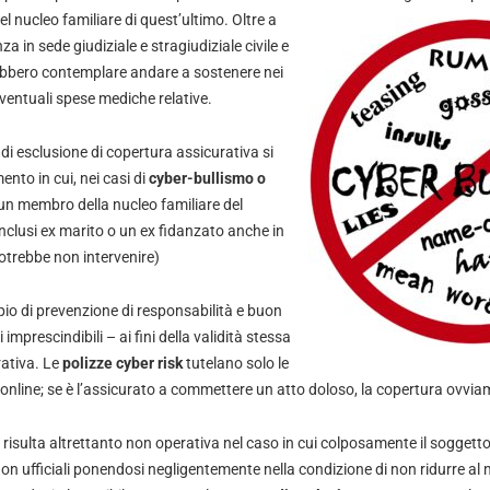
 nucleo familiare di quest’ultimo. Oltre a
a in sede giudiziale e stragiudiziale civile e
rebbero contemplare andare a sostenere nei
 eventuali spese mediche relative.
i esclusione di copertura assicurativa si
nto in cui, nei casi di
cyber-bullismo o
 è un membro della nucleo familiare del
(inclusi ex marito o un ex fidanzato anche in
potrebbe non intervenire)
pio di prevenzione di responsabilità e buon
mprescindibili – ai fini della validità stessa
rativa. Le
polizze cyber risk
tutelano solo le
ite online; se è l’assicurato a commettere un atto doloso, la copertura ovvi
 risulta altrettanto non operativa nel caso in cui colposamente il soggett
n ufficiali ponendosi negligentemente nella condizione di non ridurre al m