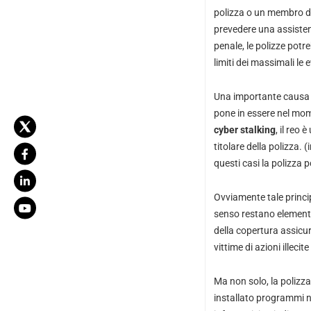
polizza o un membro del
prevedere una assistenz
penale, le polizze pot
limiti dei massimali le
Una importante causa d
pone in essere nel mome
cyber stalking
, il reo
titolare della polizza. 
questi casi la polizza 
Ovviamente tale princi
senso restano elementi i
della copertura assicu
vittime di azioni illec
Ma non solo, la polizza
installato programmi no