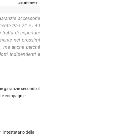
garanzie accessorie
ente tra i 24 e i 40
i tratta di coperture
amente nei prossimi
eb, ma anche perché
tti indipendenti e
ie garanzie secondo il
olte compagnie
r
l’intestatario della