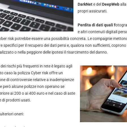
DarkNet
e del
DeepWeb
alla
propri assicurati.
Perdita di dati quali f
otogra
e altri contenuti digitali per
yber risk potrebbe essere una possibilità concreta. Le compagnie metton
 specifici per il recupero dei dati persi e, qualora non sufficienti, coprono 
lizzato o nella peggiore delle ipotesi il risarcimento del danno.
ei rischi più frequenti in rete è legato agli
to caso la polizza Cyber risk offre un
one di controversie relative a inadempienze
ne però alcune polizze non operano se
eriore ai 200 o ai 400 euro e nel caso di aste
 di prodotti usati.
lteriori oneri: