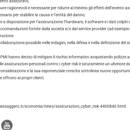
vento assicurato;
ure ragionevoli e necessarie per ridurre al minimo gli effetti dell’evento as
ssario per stabilire la causa e l’entità del danno;
 a disposizione per l’assicurazione l’hardware, il software e i dati colpiti 
raccomandazioni fornite dalla società e/o dal service provider (ad esempio 
urazione.
llaborazione possibile nelle indagini, nella difesa e nella definizione del si
 PMI hanno deciso di mitigare il rischio informatico acquistando polizze as
le assicurazioni personali contro i cyber risk è sicuramente un ulteriore 
 considerazione e la sua esponenziale crescita sottolinea nuove opportunit
offrono ai propri clienti.
messaggero.it/economia/news/assicurazioni_cyber_risk-4400840.html