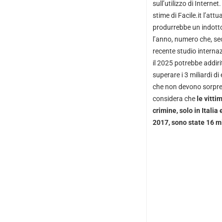
sull’utilizzo di Interne
stime di Facile.it l’att
produrrebbe un indott
l’anno, numero che, s
recente studio interna
il 2025 potrebbe addiri
superare i 3 miliardi di 
che non devono sorpre
considera che
le vitti
crimine, solo in Italia 
2017, sono state 16 mi