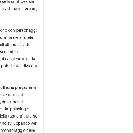
se la controversia
di vittime minorenni,
o sono con personaggi
norama della tutela
ll’ultimo scià di
 secondo il
nia assicurativa dal
a pubblicato, divulgato
o
offrono programmi
ssicurato, ad
, da attacchi
r, dal phishing e
della tastiera). Ma non
anno sviluppando veri
il monitoraggio delle