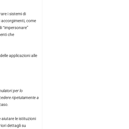
re i sistemi di
di accorgimenti, come
 di “impersonare”
menti che
elle applicazioni alle
mulatori per lo
ccedere ripetutamente a
 caso.
iutare le istituzioni
iori dettagli su