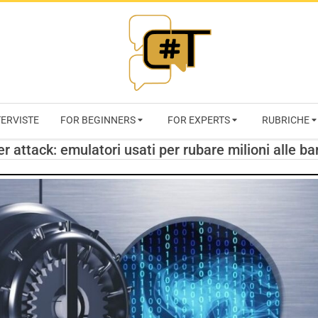
RIVISTA
TERVISTE
FOR BEGINNERS
FOR EXPERTS
RUBRICHE
CYBERSECURI
r attack: emulatori usati per rubare milioni alle b
TRENDS