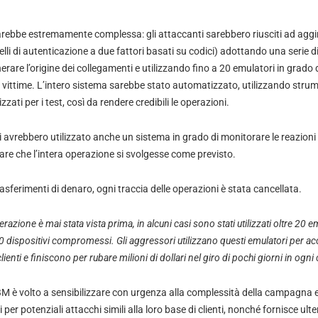
arebbe estremamente complessa: gli attaccanti sarebbero riusciti ad aggira
lli di autenticazione a due fattori basati su codici) adottando una serie 
rare l’origine dei collegamenti e utilizzando fino a 20 emulatori in grado
e vittime. L’intero sistema sarebbe stato automatizzato, utilizzando stru
ati per i test, così da rendere credibili le operazioni.
i avrebbero utilizzato anche un sistema in grado di monitorare le reazioni d
icare che l’intera operazione si svolgesse come previsto.
rasferimenti di denaro, ogni traccia delle operazioni è stata cancellata.
razione è mai stata vista prima, in alcuni casi sono stati utilizzati oltre 20 e
0 dispositivi compromessi. Gli aggressori utilizzano questi emulatori per a
lienti e finiscono per rubare milioni di dollari nel giro di pochi giorni in ogni
BM è volto a sensibilizzare con urgenza alla complessità della campagna e a
 per potenziali attacchi simili alla loro base di clienti, nonché fornisce ulter