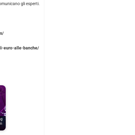
omunicano gli esperti.
s/
di-euro-alle-banche/
ng
un