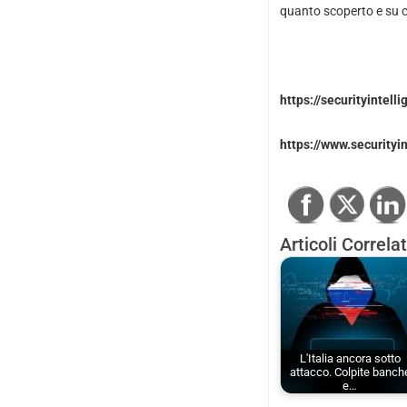
quanto scoperto e su co
https://securityintel
https://www.securityi
Articoli Correlat
L'Italia ancora sotto
attacco. Colpite banch
e…