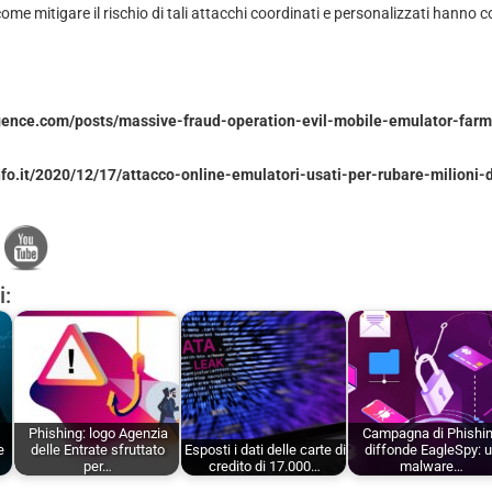
me mitigare il rischio di tali attacchi coordinati e personalizzati hanno c
ligence.com/posts/massive-fraud-operation-evil-mobile-emulator-farm
nfo.it/2020/12/17/attacco-online-emulatori-usati-per-rubare-milioni-
i:
Phishing: logo Agenzia
Campagna di Phishi
e
delle Entrate sfruttato
Esposti i dati delle carte di
diffonde EagleSpy: 
per…
credito di 17.000…
malware…