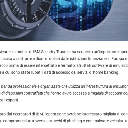
a sicurezza mobile di IBM Security Trusteer ha scoperto un’importante oper
scita a sottrarre milioni di dollari dalle istituzioni finanziarie in Europa e n
tacco prima di essere intercettato e fermato: sfruttati software di emulaz
ime a cui sono state rubati i dati di accesso dei servizi di home banking.
a banda professionale e organizzata che utilizza un’infrastruttura di emulatori
a di dispositivi contraffatti che hanno avuto accesso a migliaia di account
li esperti.
o dai ricercatori di IBM, l’operazione avrebbe interessato migliaia di conti
i compromessi attraverso attacchi di phishing o con malware veicolati ai d