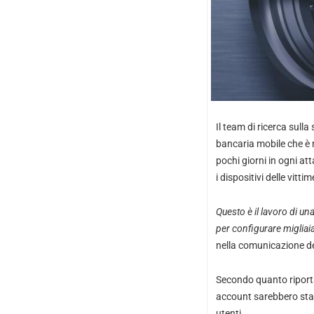
Il team di ricerca sull
bancaria mobile che è riu
pochi giorni in ogni at
i dispositivi delle vitt
Questo è il lavoro di un
per configurare migliai
nella comunicazione deg
Secondo quanto riportat
account sarebbero stat
utenti.