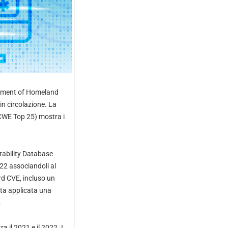
rtment of Homeland
in circolazione. La
WE Top 25) mostra i
rability Database
022 associandoli al
rd CVE, incluso un
ata applicata una
.
 il 2021 e il 2022. I