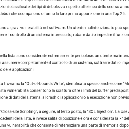
oni classificate dei tipi di debolezza rispetto all’elenco dello scorso anno
ti deboli che scompaiono o fanno la loro prima apparizione in una Top 25.
no a gravi vulnerabilità nel software. Un utente malintenzionato può sp
ere il controllo di un sistema interessato, rubare dati o impedire il funzi
nella lista sono considerate estremamente pericolose: un utente malinten
r assumere completamente il controllo di un sistema, sottrarre dati o imped
 delle applicazioni.
ista troviamo la “Out-of-bounds Write”, identificata spesso anche come “M
sta vulnerabilità consentono la scrittura oltre i limiti del buffer predispo
ione di dati del sistema, al crash di applicazioni o a esecuzione non previs
“Cross-site Scripting”, a seguire, al terzo posto, la “SQL Injection”. La Use
ecedenti della lista, è invece salita di posizione e ora è considerata la 7° 
i una vulnerabilità che consente di referenziare una parte di memoria dopo