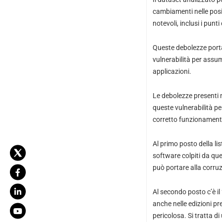
cambiamenti nelle posizi
notevoli, inclusi i pun
Queste debolezze porta
vulnerabilità per assum
applicazioni.
Le debolezze presenti 
queste vulnerabilità pe
corretto funzionamento
Al primo posto della l
software colpiti da que
può portare alla corruz
Al secondo posto c’è il 
anche nelle edizioni pr
pericolosa. Si tratta d