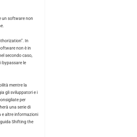
 se un software non
ne.
thorization”. In
 software non è in
 nel secondo caso,
i bypassare le
ilità mentre la
 gli sviluppatori e i
consigliate per
erà una serie di
 e altre informazioni
a guida
Shifting the