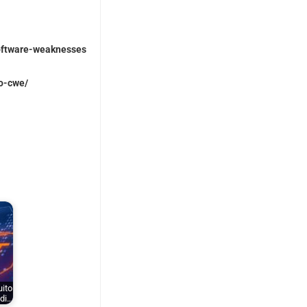
oftware-weaknesses
do-cwe/
uito
 di…