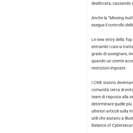
deallocata, causando i
Anche la “Missing Autho
esegue il controllo de
Le new entry della Top 
entrambi i casi si tratt
grado di assegnare, mo
quando un utente acced
restrizioni imposte.
I CWE stanno diventando
comunità cerca di evita
team di risposta alla s
determinare quelle più
ulteriori articoli sull
utili che aiutano a ill
Balance of Cybersecuri