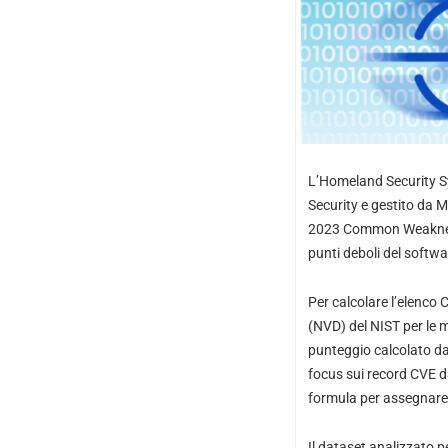
L’Homeland Security S
Security e gestito da M
2023 Common Weakness
punti deboli del softw
Per calcolare l’elenco
(NVD) del NIST per le m
punteggio calcolato da
focus sui record CVE da
formula per assegnare 
Il dataset analizzato p