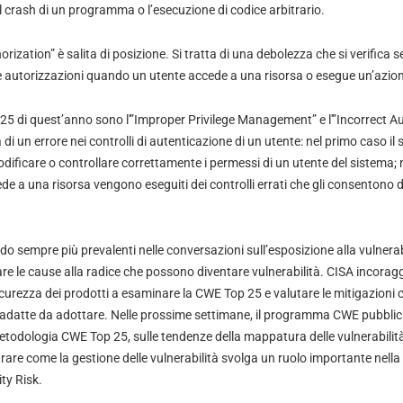
l crash di un programma o l’esecuzione di codice arbitrario.
rization” è salita di posizione. Si tratta di una debolezza che si verifica
lle autorizzazioni quando un utente accede a una risorsa o esegue un’azio
25 di quest’anno sono l'”Improper Privilege Management” e l'”Incorrect Au
a di un errore nei controlli di autenticazione di un utente: nel primo caso il
dificare o controllare correttamente i permessi di un utente del sistema;
e a una risorsa vengono eseguiti dei controlli errati che gli consentono d
 sempre più prevalenti nelle conversazioni sull’esposizione alla vulnerab
re le cause alla radice che possono diventare vulnerabilità. CISA incoraggia
icurezza dei prodotti a esaminare la
CWE Top 25
e valutare le mitigazioni 
 adatte da adottare. Nelle prossime settimane, il programma CWE pubblich
a metodologia CWE Top 25, sulle tendenze della mappatura delle vulnerabilità
ustrare come la gestione delle vulnerabilità svolga un ruolo importante nell
ty Risk
.