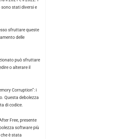
 sono stati diversi e
esso sfruttare queste
onamento delle
zionato può sfruttare
ire o alterare il
emory Corruption”: i
sto. Questa debolezza
ta di codice.
 After Free, presente
debolezza software più
 che è stata