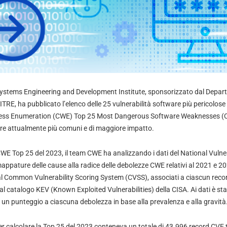
ystems Engineering and Development Institute, sponsorizzato dal Depa
ITRE, ha pubblicato l’elenco delle 25 vulnerabilità software più pericolose 
 Enumeration (CWE) Top 25 Most Dangerous Software Weaknesses (C
are attualmente più comuni e di maggiore impatto.
 CWE Top 25 del 2023, il team CWE ha analizzando i dati del National Vulne
appature delle cause alla radice delle debolezze CWE relativi al 2021 e 2
l Common Vulnerability Scoring System (CVSS), associati a ciascun reco
l catalogo KEV (Known Exploited Vulnerabilities) della CISA. Ai dati è st
un punteggio a ciascuna debolezza in base alla prevalenza e alla gravità
er calcolare la Top 25 del 2023 conteneva un totale di 43.996 record CVE tra