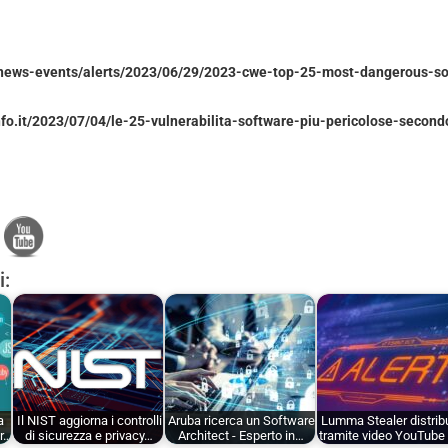
v/news-events/alerts/2023/06/29/2023-cwe-top-25-most-dangerous-s
nfo.it/2023/07/04/le-25-vulnerabilita-software-piu-pericolose-secon
i:
a
Il NIST aggiorna i controlli
Aruba ricerca un Software
Lumma Stealer distrib
er…
di sicurezza e privacy…
Architect - Esperto in…
tramite video YouTube