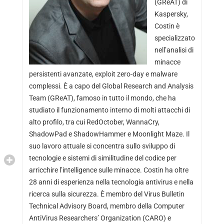
(GReAT) di
Kaspersky,
Costin è
specializzato
nell’analisi di
minacce
persistenti avanzate, exploit zero-day e malware
complessi. È a capo del Global Research and Analysis
Team (GReAT), famoso in tutto il mondo, che ha
studiato il funzionamento interno di molti attacchi di
alto profilo, tra cui RedOctober, WannaCry,
ShadowPad e ShadowHammer e Moonlight Maze. Il
suo lavoro attuale si concentra sullo sviluppo di
tecnologie e sistemi di similitudine del codice per
arricchire l’intelligence sulle minacce. Costin ha oltre
28 anni di esperienza nella tecnologia antivirus e nella
ricerca sulla sicurezza. È membro del Virus Bulletin
Technical Advisory Board, membro della Computer
AntiVirus Researchers’ Organization (CARO) e