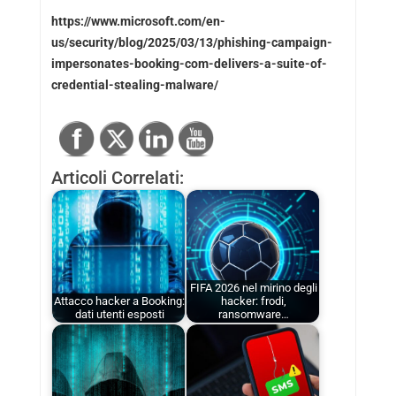
https://www.microsoft.com/en-
us/security/blog/2025/03/13/phishing-campaign-
impersonates-booking-com-delivers-a-suite-of-
credential-stealing-malware/
Articoli Correlati:
FIFA 2026 nel mirino degli
Attacco hacker a Booking:
hacker: frodi,
dati utenti esposti
ransomware…