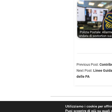
Polizia Postale: Allarm
ondata di sextortion su
Previous Post:
Contribu
Next Post:
Linee Guida 
delle PA
Utilizziamo i cookie per offri
Copyright © 2026
Puoi scoprire di più su quali 