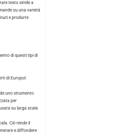
are testo simile a
domande su una varietà
enuti e produrre
to di questi tipi di
rti di Europol:
ende uno strumento
izzata per
busata su larga scala
ala. Ciò rende il
enerare e diffondere