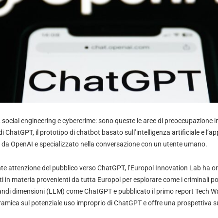
, social engineering e cybercrime: sono queste le aree di preoccupazione 
o di ChatGPT, il prototipo di chatbot basato sull’intelligenza artificiale e l
 da OpenAI e specializzato nella conversazione con un utente umano.
ente attenzione del pubblico verso ChatGPT, l’Europol Innovation Lab ha o
i in materia provenienti da tutta Europol per esplorare come i criminali 
 grandi dimensioni (LLM) come ChatGPT e pubblicato il primo report Tech W
amica sul potenziale uso improprio di ChatGPT e offre una prospettiva s