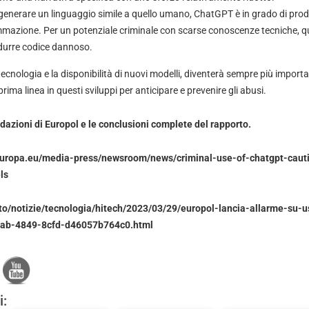
 generare un linguaggio simile a quello umano, ChatGPT è in grado di produ
mmazione. Per un potenziale criminale con scarse conoscenze tecniche, q
odurre codice dannoso.
 tecnologia e la disponibilità di nuovi modelli, diventerà sempre più importa
prima linea in questi sviluppi per anticipare e prevenire gli abusi.
dazioni di Europol e le conclusioni complete del rapporto.
europa.eu/media-press/newsroom/news/criminal-use-of-chatgpt-cauti
ls
ito/notizie/tecnologia/hitech/2023/03/29/europol-lancia-allarme-su-u
cab-4849-8cfd-d46057b764c0.html
i: