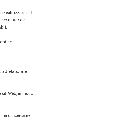
sensibilizzare sul
 per aiutarle a
bili.
’ordine.
do di elaborare,
e siti Web, in modo
ma di ricerca nel