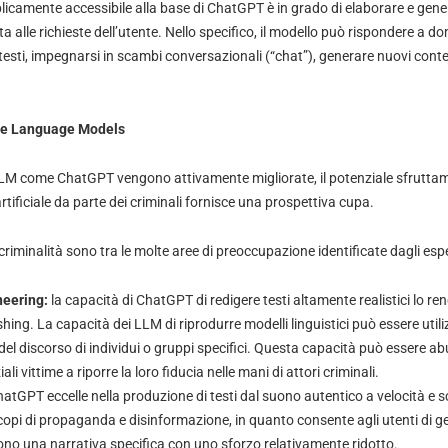
licamente accessibile alla base di ChatGPT è in grado di elaborare e gener
a alle richieste dell’utente. Nello specifico, il modello può rispondere a 
testi, impegnarsi in scambi conversazionali (“chat”), generare nuovi cont
arge Language Models
LLM come ChatGPT vengono attivamente migliorate, il potenziale sfruttamen
artificiale da parte dei criminali fornisce una prospettiva cupa.
 criminalità sono tra le molte aree di preoccupazione identificate dagli espe
neering:
la capacità di ChatGPT di redigere testi altamente realistici lo r
ishing. La capacità dei LLM di riprodurre modelli linguistici può essere util
 del discorso di individui o gruppi specifici. Questa capacità può essere a
ali vittime a riporre la loro fiducia nelle mani di attori criminali.
atGPT eccelle nella produzione di testi dal suono autentico a velocità e sc
copi di propaganda e disinformazione, in quanto consente agli utenti di g
ono una narrativa specifica con uno sforzo relativamente ridotto.