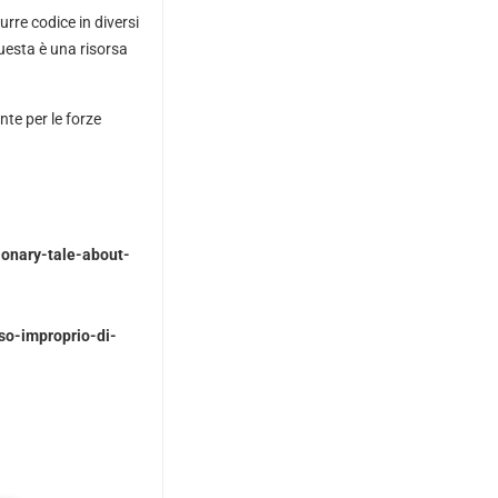
rre codice in diversi
uesta è una risorsa
nte per le forze
onary-tale-about-
so-improprio-di-