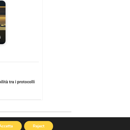
i
ità tra i protocolli
Cookies Policy
|
Privacy Policy
Accetta
Reject