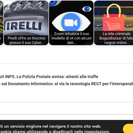
Zoom istruisce il suo
La rete criminale
e
Pirelli offre un tirocinio
modello di IA con alcuni
BogusBazaar di fals
i…
presso il suo Cyber…
dati…
negozi online…
ti INPS. La Polizia Postale avvisa: attenti alle truffe
sul Documento Informatico: al via la tecnologia REST per l’interoperabil
rti un servizio migliore nel navigare il nostro sito web.
cookie stiamo utilizzando o disattivarli nelle
impostazioni
.