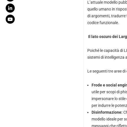
L’attuale modello pubb
quello umano in rispost
di argomenti, tradurre 
codice funzionale.
Il lato oscuro dei L
Poiché le capacità di 
sistemi di intelligenza 
Le seguenti tre aree di
Frode e social engi
utile per scopi di ph
impersonare lo stile
per indurre le potenzi
Disinformazione:
Ch
modello ideale per s
messaggi che riflett