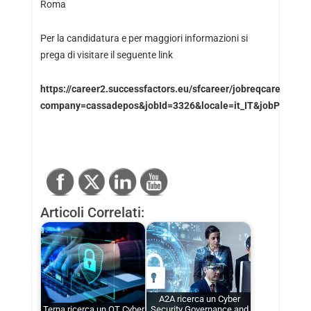
Roma
Per la candidatura e per maggiori informazioni si
prega di visitare il seguente link
https://career2.successfactors.eu/sfcareer/jobreqcareer?
company=cassadepos&jobId=3326&locale=it_IT&jobPipeline
Articoli Correlati:
A2A ricerca un Cyber
Terna ricerca un OT Cyber
Security Governance and