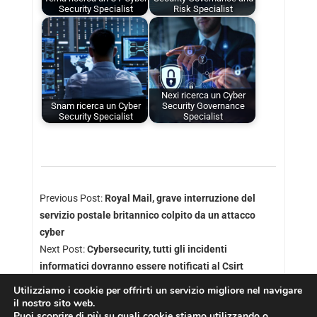
Security Specialist
Risk Specialist
Nexi ricerca un Cyber
Snam ricerca un Cyber
Security Governance
Security Specialist
Specialist
Previous Post:
Royal Mail, grave interruzione del
servizio postale britannico colpito da un attacco
cyber
Next Post:
Cybersecurity, tutti gli incidenti
informatici dovranno essere notificati al Csirt
Utilizziamo i cookie per offrirti un servizio migliore nel navigare
il nostro sito web.
Puoi scoprire di più su quali cookie stiamo utilizzando o